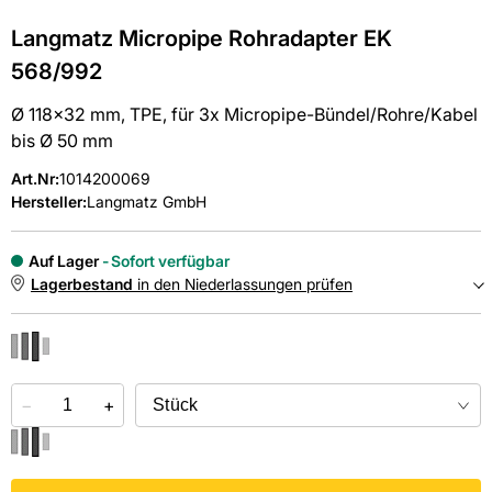
Langmatz Micropipe Rohradapter EK
568/992
Ø 118x32 mm, TPE, für 3x Micropipe-Bündel/Rohre/Kabel
bis Ø 50 mm
Art.Nr
:
1014200069
Hersteller:
Langmatz GmbH
Auf Lager
Sofort verfügbar
Lagerbestand
in den Niederlassungen prüfen
NIEDERLASSUNGEN
−
Online kaufen &
+
kostenlos
in der Niederlassung abholen