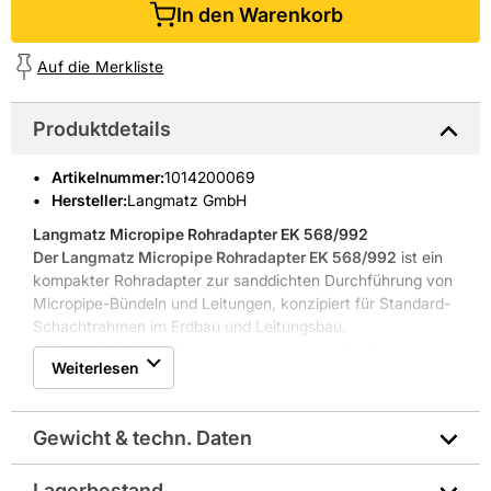
In den Warenkorb
Auf die Merkliste
Produktdetails
Artikelnummer
:
1014200069
Hersteller:
Langmatz GmbH
Langmatz Micropipe Rohradapter EK 568/992
Der Langmatz Micropipe Rohradapter EK 568/992
ist ein
kompakter Rohradapter zur sanddichten Durchführung von
Micropipe-Bündeln und Leitungen, konzipiert für Standard-
Schachtrahmen im Erdbau und Leitungsbau.
TPE-Material, sanddicht und witterungsbeständig
Weiterlesen
Durchführungsöffnung für 3 Micropipe-Bündel
Integrierbar in Standard-Schachtrahmen
Trittfeste Ausführung für Baustellenbetrieb
Gewicht & techn. Daten
Hohe Materialbeständigkeit und geprüfte Funktionalität
Der Rohradapter aus
TPE (Thermoplastisches Elastomer)
bietet
Sanddichtheit
,
Temperaturbeständigkeit
und
Lagerbestand