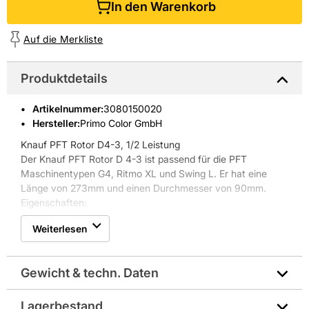
In den Warenkorb
Auf die Merkliste
Produktdetails
Artikelnummer
:
3080150020
Hersteller:
Primo Color GmbH
Knauf PFT Rotor D4-3, 1/2 Leistung
Der Knauf PFT Rotor D 4-3 ist passend für die PFT
Maschinentypen G4, Ritmo XL und Swing L. Er hat eine
Länge von 273mm und einen Durchmesser von 90mm.
Eigenschaften:
* Farbe: grün
Weiterlesen
* Körnung: max. 3mm
* Betriebsdruck: max. 30 bar
* Leistung bei 400 U/min.: 12 l/min
Gewicht & techn. Daten
* Leistung bei 200 U/min.: 6 l/min
Lagerbestand