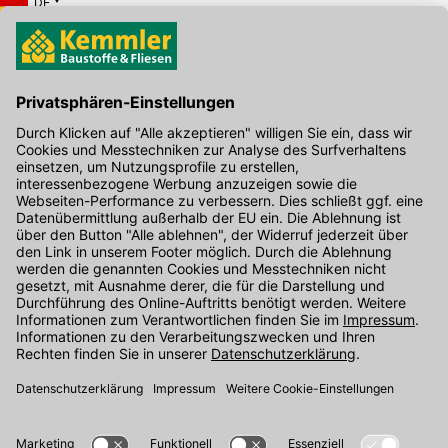
DE
Hier gibt's die kostenlose App
Kontakt
Unser Onlineshop Team ist montags bis freitags von 08:00 - 17:00
Uhr unter der Telefonnummer
07071 / 151-151
für Sie erreichbar.
Alternativ können Sie unser
Kontaktformular
nutzen.
Den Kontakt direkt in unsere Niederlassungen finden Sie
hier
.
Folgen Sie uns auf
: