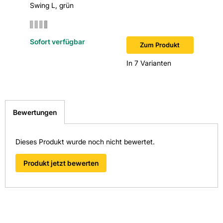
Swing L, grün
Sofort verfügbar
Sofort v
Zum Produkt
In 7 Varianten
Bewertungen
Dieses Produkt wurde noch nicht bewertet.
Produkt jetzt bewerten