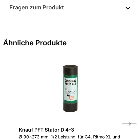
Fragen zum Produkt
Hersteller-Art.-Nr.: 20200712
Sie haben Fragen zu diesem Produkt? Nutzen Sie den
EAN: 4003976027848
folgenden Link um direkt zum Kontaktformular
weitergeleitet zu werden. Wir werden Ihre Anfrage
Ähnliche Produkte
schnellstmöglich bearbeiten.
> Fragen zum Produkt
Knauf PFT Stator D 4-3
Knauf 
Ø 90x273 mm, 1/2 Leistung, für G4, Ritmo XL und
Ø 50 mm