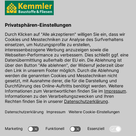
Hier gibt's die kostenlose App
Kontakt
Unser Onlineshop Team ist montags bis freitags von 08:00 - 17:00
Uhr unter der Telefonnummer
07071 / 151-151
für Sie erreichbar.
Alternativ können Sie unser
Kontaktformular
nutzen.
Den Kontakt direkt in unsere Niederlassungen finden Sie
hier
.
Folgen Sie uns auf
: