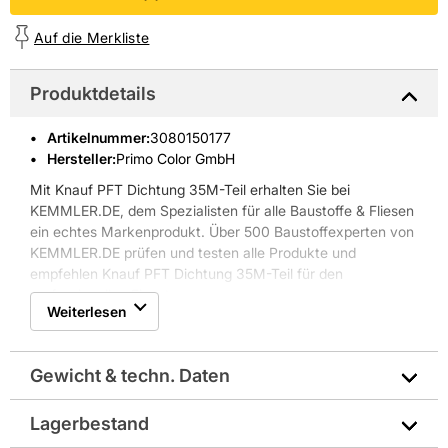
Auf die Merkliste
Produktdetails
Artikelnummer
:
3080150177
Hersteller:
Primo Color GmbH
Mit Knauf PFT Dichtung 35M-Teil erhalten Sie bei
KEMMLER.DE, dem Spezialisten für alle Baustoffe & Fliesen
ein echtes Markenprodukt. Über 500 Baustoffexperten von
KEMMLER.DE prüfen und testen alle Produkte und
empfehlen Knauf PFT Dichtung 35M-Teil für den
professionellen Einsatz.
Weiterlesen
Gewicht & techn. Daten
Lagerbestand
Gewicht pro Verkaufseinheit: 0,0 kg