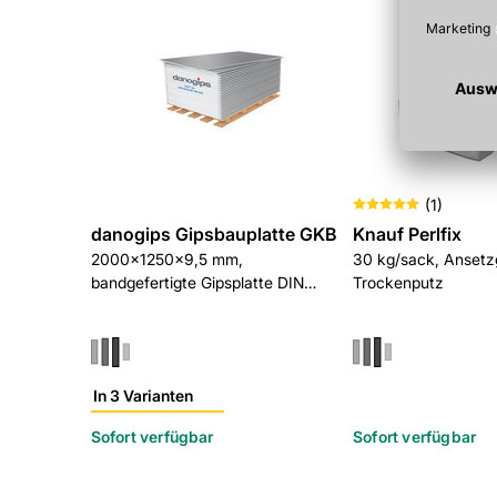
(
1
)
danogips Gipsbauplatte GKB
Knauf Perlfix
2000x1250x9,5 mm,
30 kg/sack, Ansetzg
bandgefertigte Gipsplatte DIN
Trockenputz
EN520/DIN18180, Kantenform
HRAK
In 3 Varianten
Sofort verfügbar
Sofort verfügbar