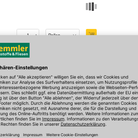
−
+
l