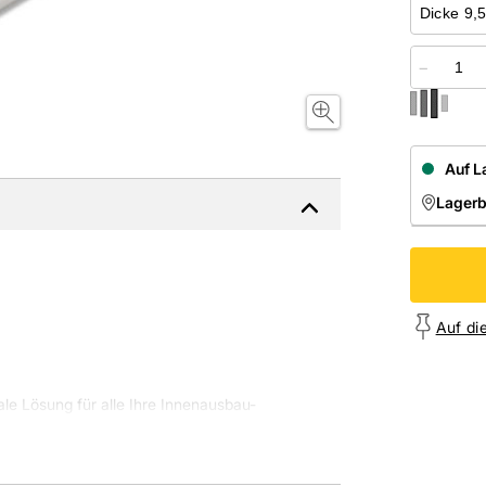
−
Auf L
Lager
NIEDE
Onl
Auf di
le Lösung für alle Ihre Innenausbau-
bau-Systeme geeignet, die keine speziellen
tz.