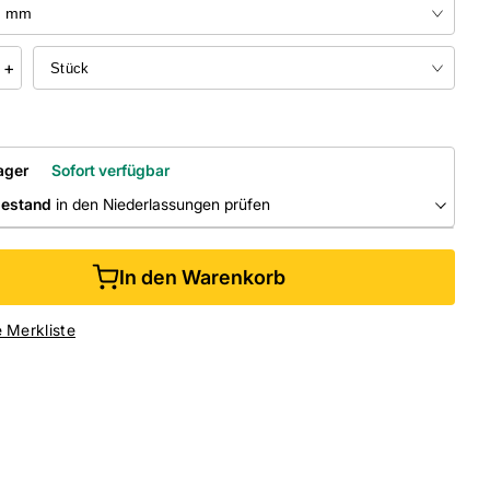
+
ager
Sofort verfügbar
bestand
in den Niederlassungen prüfen
RLASSUNGEN
In den Warenkorb
ine kaufen &
kostenlos
in der Niederlassung abholen
e Merkliste