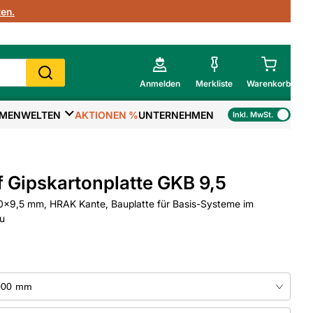
en.
Anmelden
Merkliste
Warenkorb
MENWELTEN
AKTIONEN %
UNTERNEHMEN
Inkl. MwSt.
Mein Warenkorb
Gesamtsumme
€
inkl. MwSt.
 Gipskartonplatte GKB 9,5
Zur Kasse
x9,5 mm, HRAK Kante, Bauplatte für Basis-Systeme im
u
>
Zum Warenkorb