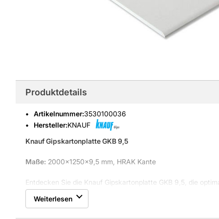
Produktdetails
Artikelnummer
:
3530100036
Hersteller:
KNAUF
Knauf Gipskartonplatte GKB 9,5
Maße:
2000x1250x9,5 mm, HRAK Kante
Entdecken Sie die Knauf Gipskartonplatte GKB 9,5, die optima
Projekte. Diese vielseitige Bauplatte ist perfekt für Trocken
Weiterlesen
Anforderungen erfordern, und findet in jedem Raum ihren Pla