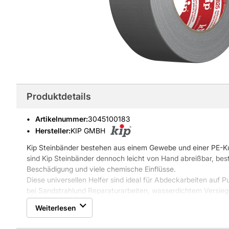
Produktdetails
Artikelnummer
:
3045100183
Hersteller:
KIP GMBH
Kip Steinbänder bestehen aus einem Gewebe und einer PE-Kun
sind Kip Steinbänder dennoch leicht von Hand abreißbar, be
Beschädigung und viele chemische Einflüsse.
Diese universellen Helfer sind ideal für Abdeckarbeiten auf 
bei Sandstrahlund Reparaturarbeiten, wasserdichtem Versieg
sicheres Verpacken von Transportgütern.
Weiterlesen
Das verwendete Gewebe hat Einfluss auf die mechanischen 
Beispiel die Handabreißbarkeit oder die Reißfestigkeit. Ein wi