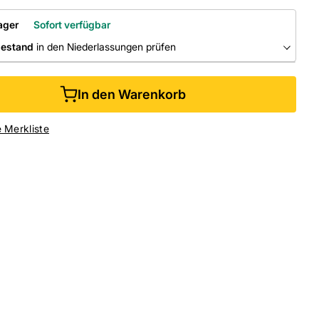
ager
Sofort verfügbar
bestand
in den Niederlassungen prüfen
RLASSUNGEN
In den Warenkorb
ine kaufen &
kostenlos
in der Niederlassung abholen
e Merkliste