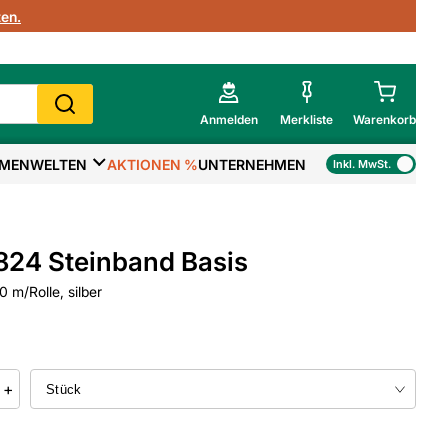
en.
Anmelden
Merkliste
Warenkorb
MENWELTEN
AKTIONEN %
UNTERNEHMEN
Inkl. MwSt.
Mein Warenkorb
Gesamtsumme
€
inkl. MwSt.
824 Steinband Basis
Zur Kasse
 m/Rolle, silber
>
Zum Warenkorb
+