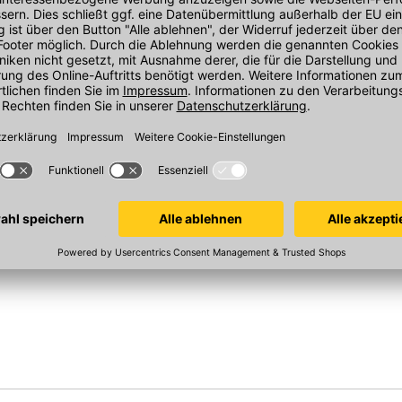
r Gewebe
Kip 3833 Masker Gewebe
le, blau
550 mm x 20 m/Rolle, blau
In 3 Varianten
Sofort verfügbar