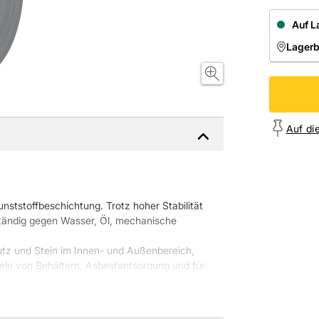
Auf L
Lager
NIEDE
Onl
Auf di
ststoffbeschichtung. Trotz hoher Stabilität
ständig gegen Wasser, Öl, mechanische
Putz und Stein im Innen- und Außenbereich,
eln von Behältern, Asbestentsorgung und für
Eigenschaften des Klebebandes, wie zum
chtiges Kriterium hierfür ist die Mesh-Angabe,