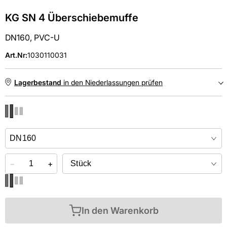
KG SN 4 Überschiebemuffe
DN160, PVC-U
Art.Nr
:
1030110031
Lagerbestand
in den Niederlassungen prüfen
NIEDERLASSUNGEN
Online kaufen &
kostenlos
in der Niederlassung abholen
−
+
In den Warenkorb