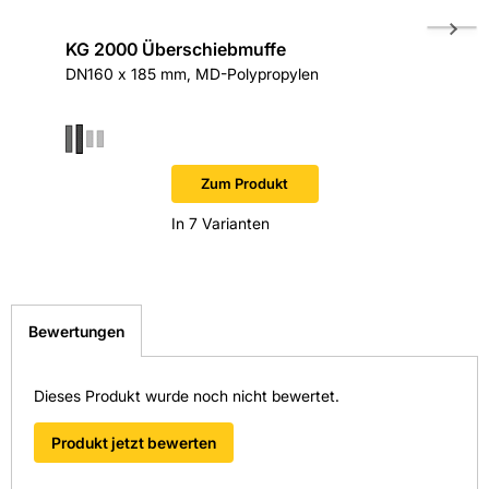
KG 2000 Überschiebmuffe
KG SN 
DN160 x 185 mm, MD-Polypropylen
DN160 x 
Steckmu
Zum Produkt
In 7 Varianten
Bewertungen
Dieses Produkt wurde noch nicht bewertet.
Produkt jetzt bewerten