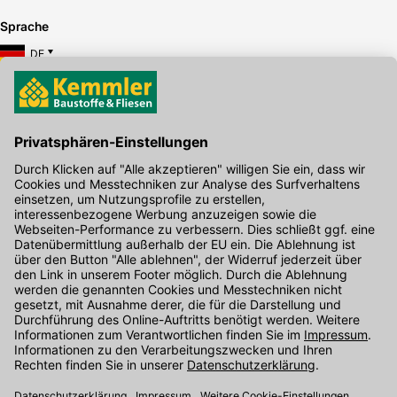
Sprache
DE
Hier gibt's die kostenlose App
Kontakt
Unser Onlineshop Team ist montags bis freitags von 08:00 - 17:00
Uhr unter der Telefonnummer
07071 / 151-151
für Sie erreichbar.
Alternativ können Sie unser
Kontaktformular
nutzen.
Den Kontakt direkt in unsere Niederlassungen finden Sie
hier
.