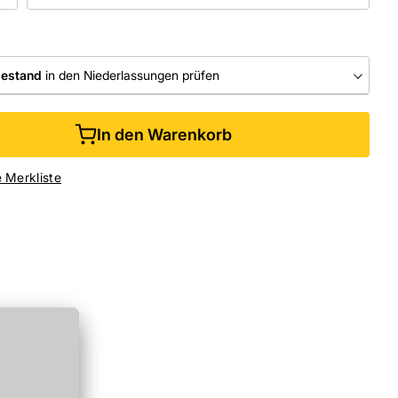
bestand
in den Niederlassungen prüfen
RLASSUNGEN
In den Warenkorb
ine kaufen &
kostenlos
in der Niederlassung abholen
e Merkliste