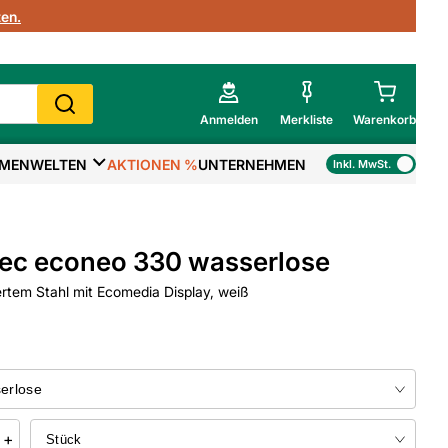
en.
Anmelden
Merkliste
Warenkorb
MENWELTEN
AKTIONEN %
UNTERNEHMEN
Inkl. MwSt.
Mein Warenkorb
Gesamtsumme
€
inkl. MwSt.
ec econeo 330 wasserlose
Zur Kasse
ertem Stahl mit Ecomedia Display, weiß
>
Zum Warenkorb
+