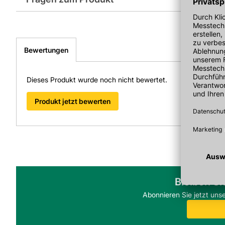
EAN: 2100002202100, 7640177660251
Sie haben Fragen zu diesem Produkt? Nutzen Sie den folgen
weitergeleitet zu werden. Wir werden Ihre Anfrage schnellst
> Fragen zum Produkt
Bewertungen
Dieses Produkt wurde noch nicht bewertet.
Produkt jetzt bewerten
Bleiben Si
Abonnieren Sie jetzt uns