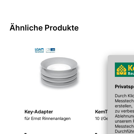
Sie haben Fragen zu diesem Produkt? Nutzen Sie den folgen
weitergeleitet zu werden. Wir werden Ihre Anfrage schnellst
> Fragen zum Produkt
Ähnliche Produkte
Key-Adapter
KemTec Bio Aktiv
für Ernst Rinnenanlagen
10 l/Gebinde