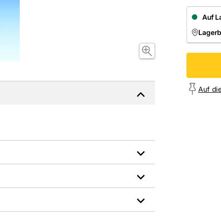
Auf L
Lager
NIEDE
Onl
Auf di
EAN: 2100001477813