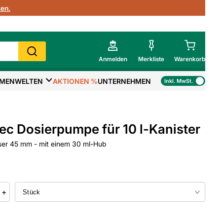
en.
Anmelden
Merkliste
Warenkorb
MENWELTEN
AKTIONEN %
UNTERNEHMEN
Inkl. MwSt.
Mein Warenkorb
Gesamtsumme
€
inkl. MwSt.
c Dosierpumpe für 10 l-Kanister
Zur Kasse
er 45 mm - mit einem 30 ml-Hub
>
Zum Warenkorb
+