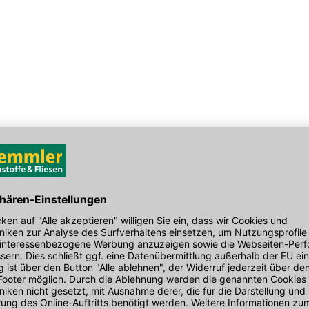
den Link um direkt zum Kontaktformular
möglich bearbeiten.
(
1
)
reiniger KE28
KemTec econstop
KemTec econ
Serviceschlüssel
Membranrund
inklusive Hygien