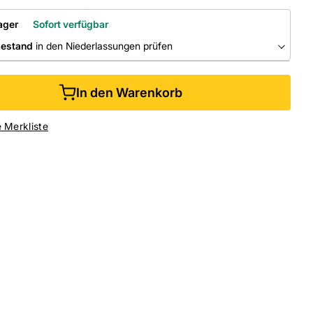
ager
Sofort verfügbar
bestand
in den Niederlassungen prüfen
RLASSUNGEN
In den Warenkorb
ine kaufen &
kostenlos
in der Niederlassung abholen
e Merkliste