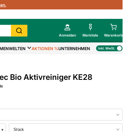
en.
Anmelden
Merkliste
Warenkorb
MENWELTEN
AKTIONEN %
UNTERNEHMEN
Inkl. MwSt.
Mein Warenkorb
Gesamtsumme
€
inkl. MwSt.
c Bio Aktivreiniger KE28
Zur Kasse
de
>
Zum Warenkorb
+