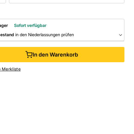
ager
Sofort verfügbar
bestand
in den Niederlassungen prüfen
RLASSUNGEN
In den Warenkorb
ine kaufen &
kostenlos
in der Niederlassung abholen
e Merkliste