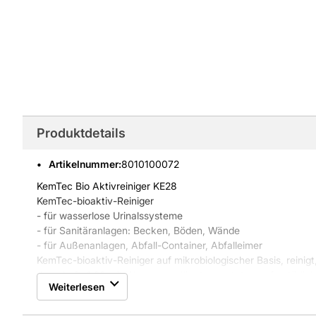
Produktdetails
Artikelnummer
:
8010100072
KemTec Bio Aktivreiniger KE28
KemTec-bioaktiv-Reiniger
- für wasserlose Urinalssysteme
- für Sanitäranlagen: Becken, Böden, Wände
- für Außenanlagen, Abfall-Container, Abfalleimer
KemTec-bioaktiv-Reiniger auf mikrobiologischer Basis, reinigt
dauerhaft. 1:20 mit Wasser verdünnt zersetzt er auf natürli
Weiterlesen
andere organische Verschmutzungen.
Die nützlichen Bakterien entziehen den geruchsbildenden b