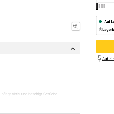
Auf L
Lager
NIEDE
Onl
Auf di
, pflegt aktiv und beseitigt Gerüche
che Weise Rückstände von Urin und viele
zw. unerwünschten Keimen die