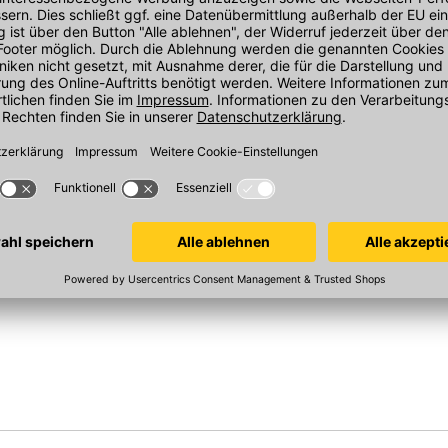
(
1
)
pe für 10 l-
KemTec FreshSpray FS14
KemTec Mikr
750 ml/Gebinde, mikrobiologischer
Abflussreinig
Geruchsentferner
 - mit einem 30
Geruchsentferne
Sofort verfügbar
Sofort verfügba