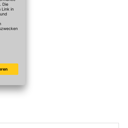
osan
er MI1
r, 1l/Flasche
r