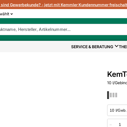
e sind Gewerbekunde? - jetzt mit Kemmler Kundennummer freischalt
wählt
SERVICE & BERATUNG
THE
KemTe
10 l/Gebin
−