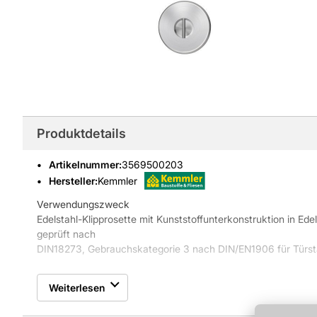
Produktdetails
Artikelnummer
:
3569500203
Hersteller:
Kemmler
Verwendungszweck
Edelstahl-Klipprosette mit Kunststoffunterkonstruktion in Edel
geprüft nach
DIN18273, Gebrauchskategorie 3 nach DIN/EN1906 für Türs
Eigenschaften
Weiterlesen
• Unsichtbare Verschraubung
• Festdrehbar gelagert