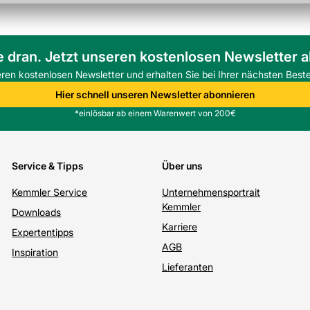
e dran. Jetzt unseren kostenlosen Newsletter 
eren kostenlosen Newsletter und erhalten Sie bei Ihrer nächsten Beste
Hier schnell unseren Newsletter abonnieren
*einlösbar ab einem Warenwert von 200€
Service & Tipps
Über uns
Kemmler Service
Unternehmensportrait
Kemmler
Downloads
Karriere
Expertentipps
AGB
Inspiration
Lieferanten