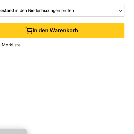
bestand
in den Niederlassungen prüfen
RLASSUNGEN
In den Warenkorb
ine kaufen &
kostenlos
in der Niederlassung abholen
e Merkliste