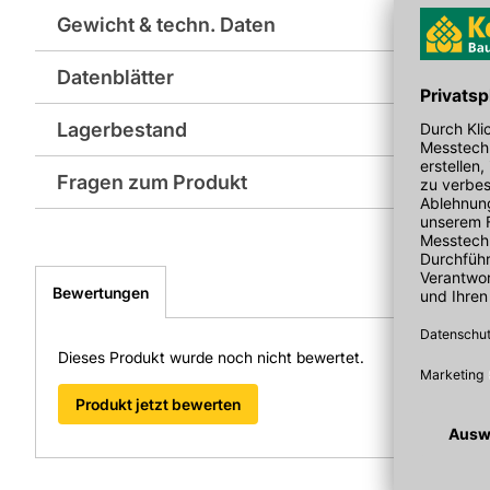
• Mit Hochhaltefeder
Gewicht & techn. Daten
Datenblätter
Dekor Ausführung: Profilzylinder
Lagerbestand
Technisches Merkblatt
Farbe: silber
Fragen zum Produkt
Material: Edelstahl
Sie haben Fragen zu diesem Produkt? Nutzen Sie den folgen
weitergeleitet zu werden. Wir werden Ihre Anfrage schnellst
> Fragen zum Produkt
Bewertungen
Dieses Produkt wurde noch nicht bewertet.
Produkt jetzt bewerten