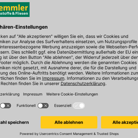
Durchmesser in mm: 19 mm
Länge in mm: 140 mm
EAN: 4055463028326
den Link um direkt zum Kontaktformular
möglich bearbeiten.