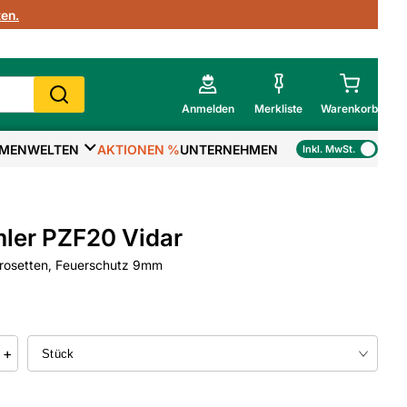
en.
Anmelden
Merkliste
Warenkorb
MENWELTEN
AKTIONEN %
UNTERNEHMEN
Inkl. MwSt.
Mein Warenkorb
Gesamtsumme
€
inkl. MwSt.
ler PZF20 Vidar
Zur Kasse
prosetten, Feuerschutz 9mm
>
Zum Warenkorb
+