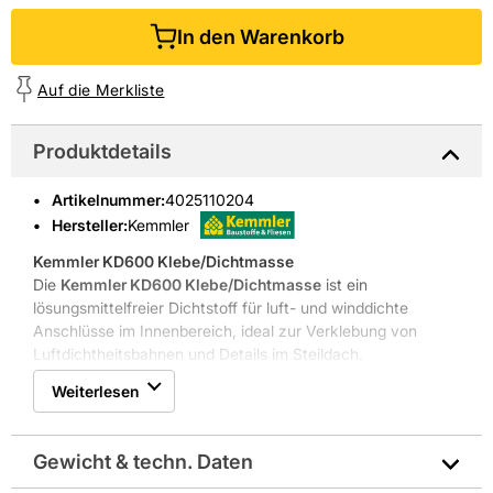
In den Warenkorb
Auf die Merkliste
Produktdetails
Artikelnummer
:
4025110204
Hersteller:
Kemmler
Kemmler KD600 Klebe/Dichtmasse
Die
Kemmler KD600 Klebe/Dichtmasse
ist ein
lösungsmittelfreier Dichtstoff für luft- und winddichte
Anschlüsse im Innenbereich, ideal zur Verklebung von
Luftdichtheitsbahnen und Details im Steildach.
Lösungsmittelfrei und geruchsarm
Weiterlesen
Ergiebigkeit: ca. 16 lfm/Schlauchbtl
Für luft- und winddichte Anschlüsse
Kompatibel mit Div Dampfsperre +Zub
Gewicht & techn. Daten
Hohe Dichtwirkung und materialschonender Einsatz
Die
Kemmler KD600 Klebe/Dichtmasse
von
GERLINGER