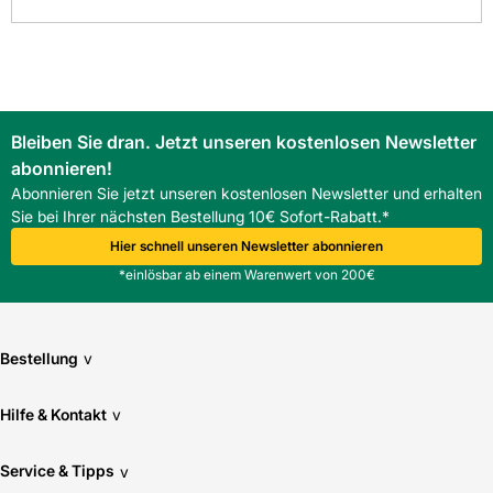
Was ist die Haupteigenschaft der Kemmler KD600
Klebe/Dichtmasse und wofür ist sie geeignet?
Die Kemmler KD600 Klebe/Dichtmasse ist ein
lösungsmittelfreier Dichtstoff für luft- und winddichte
Anschlüsse im Innenbereich, ideal für Luftdichtheitsbahnen
und Anschlussdetails auf dem Steildach.
Bleiben Sie dran. Jetzt unseren kostenlosen Newsletter
Wie viel Ergiebigkeit bietet die Kemmler KD600
abonnieren!
Klebe/Dichtmasse pro Schlauchbeutel?
Ein Schlauchbeutel liefert ca. 16 lfm Ergiebigkeit, was
Abonnieren Sie jetzt unseren kostenlosen Newsletter und erhalten
wirtschaftliche Anschlussarbeiten ermöglicht.
Sie bei Ihrer nächsten Bestellung 10€ Sofort-Rabatt.*
Hier schnell unseren Newsletter abonnieren
*einlösbar ab einem Warenwert von 200€
Bestellung
v
Hilfe & Kontakt
v
Service & Tipps
v