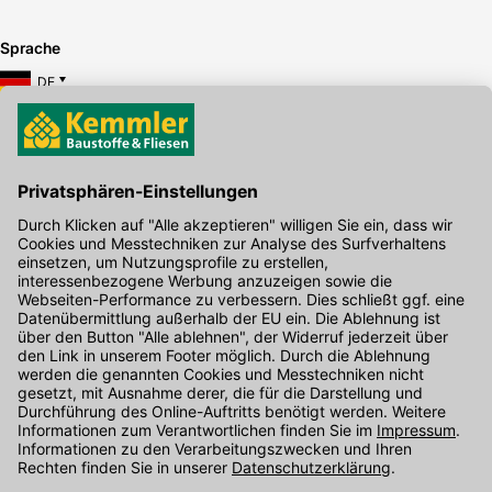
Sprache
DE
Hier gibt's die kostenlose App
Kontakt
Unser Onlineshop Team ist montags bis freitags von 08:00 - 17:00
Uhr unter der Telefonnummer
07071 / 151-151
für Sie erreichbar.
Alternativ können Sie unser
Kontaktformular
nutzen.
Den Kontakt direkt in unsere Niederlassungen finden Sie
hier
.