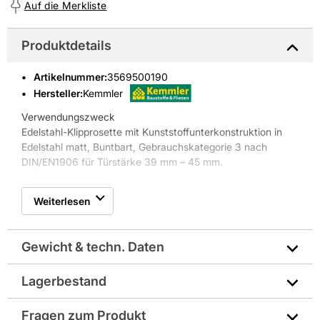
Auf die Merkliste
Produktdetails
Artikelnummer
:
3569500190
Hersteller:
Kemmler
Verwendungszweck
Edelstahl-Klipprosette mit Kunststoffunterkonstruktion in
Edelstahl matt, Buntbart, Gebrauchskategorie 3 nach
DIN/EN1906 für Türstärke 39 mm – 45 mm.
Eigenschaften
Weiterlesen
• Unsichtbare Verschraubung
• Festdrehbar gelagert
• Mit Hochhaltefeder
Gewicht & techn. Daten
Lagerbestand
Farbe: silber
Fragen zum Produkt