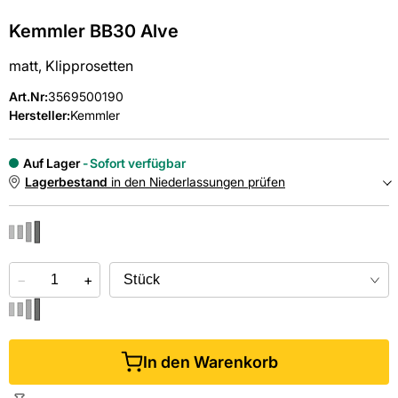
Kemmler BB30 Alve
matt, Klipprosetten
Art.Nr
:
3569500190
Hersteller:
Kemmler
Auf Lager
Sofort verfügbar
Lagerbestand
in den Niederlassungen prüfen
NIEDERLASSUNGEN
−
Online kaufen &
+
kostenlos
in der Niederlassung abholen
In den Warenkorb