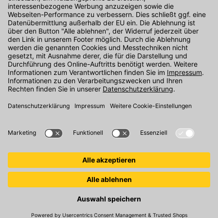
Kontakt
Unser Onlineshop Team ist montags bis freitags von 08:00 - 17:00
Uhr unter der Telefonnummer
07071 / 151-151
für Sie erreichbar.
Alternativ können Sie unser
Kontaktformular
nutzen.
Den Kontakt direkt in unsere Niederlassungen finden Sie
hier
.
Folgen Sie uns auf
: