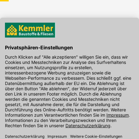
Hier gibt's die kostenlose App
Kontakt
Unser Onlineshop Team ist montags bis freitags von 08:00 - 17:00
Uhr unter der Telefonnummer
07071 / 151-151
für Sie erreichbar.
Alternativ können Sie unser
Kontaktformular
nutzen.
Den Kontakt direkt in unsere Niederlassungen finden Sie
hier
.
Folgen Sie uns auf
: