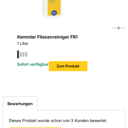
Kemmler Fliesenreiniger FR1
Kemmler
1 Liter
1 Liter
Sofort verfügbar
Sofort v
Zum Produkt
Bewertungen
Dieses Produkt wurde schon von 3 Kunden bewertet.