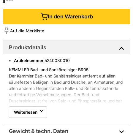
In den Warenkorb
Auf die Merkliste
Produktdetails
Artikelnummer
:
5240030010
KEMMLER Bad- und Sanitärreiniger BR05
Der Kemmler Bad- und Sanitärreiniger entfernt auf allen
säurefesten Belägen in Bad und Dusche, an Armaturen und
allen anderen Gegenständen Kalk- und Seifenrückstände
und fettartige Verschmutzungen. Der Bad- und
Duschreiniger ist frei von Salz- und Phosphorsäure und hat
beste Korrosionsschutzeigenschaften.
Weiterlesen
Eigenschaften Kemmler Bad- und Sanitärreiniger BR05:
* Menge: 0,5 Liter
* Verbrauch: 0,5 Liter für ca. 100 - 200 m²
Gewicht & techn. Daten
* für den Innen- und Außenbereich