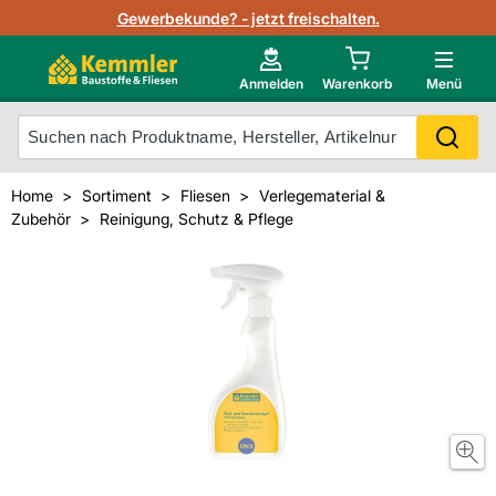
Lagerbestand in Echtzeit
Gewerbekunde? - jetzt freischalten.
Nutzerverwaltung
Neu im Onlineshop?
Anmelden
Warenkorb
Menü
Photovoltaik Konfigurator
Mein Konto
Produkt scannen
Home
Sortiment
Fliesen
Verlegematerial &
Projektlisten
Zubehör
Reinigung, Schutz & Pflege
Meistverkaufte Produkte
Kunden kauften auch
Starker Service
Unsere Kemmler-Marke
Technische Daten & Merkblätter
Videos