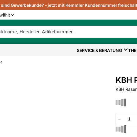
e sind Gewerbekunde? - jetzt mit Kemmler Kundennummer freischalt
wählt
SERVICE & BERATUNG
THE
r
KBH R
KBH Raseng
−