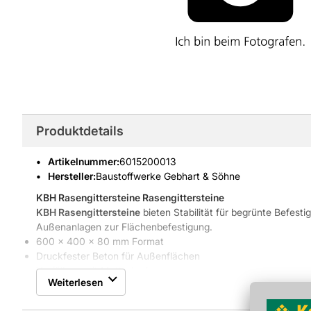
Produktdetails
Artikelnummer
:
6015200013
Hersteller:
Baustoffwerke Gebhart & Söhne
KBH Rasengittersteine
Rasengittersteine
KBH Rasengittersteine
bieten Stabilität für begrünte Befest
Außenanlagen zur Flächenbefestigung.
600 x 400 x 80 mm Format
Druckfester Beton für Außenflächen
Verfüllung mit Mutterboden
Weiterlesen
Eigenschaften & Vorteile
Die
KBH Rasengittersteine
bestehen aus druckfestem
Beton