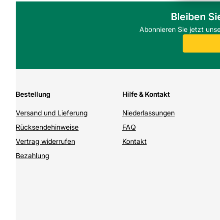
Deutschland.
Bleiben Si
FAQ
Abonnieren Sie jetzt uns
Eignen sich die KBH Rasengittersteine für befahrene Fläche
Die KBH Rasengittersteine sind für begehbare und leicht befa
Befahrung sind statische Nachweise und eine dickere Tragsch
Wie werden die KBH Rasengittersteine verlegt?
Empfohlen wird ein Schotterunterbau, eine Trennlage aus Geot
Mutterboden oder Kies. Diese Vorgehensweise sichert Drainag
Welche Planungsdaten sind wichtig?
Bestellung
Hilfe & Kontakt
Wichtige Angaben sind das Format 600 x 400 x 80 mm, Mate
Entwässerung. Baustoffwerke Gebhart & Söhne liefern bei Be
Versand und Lieferung
Niederlassungen
Rücksendehinweise
FAQ
Vertrag widerrufen
Kontakt
Bezahlung