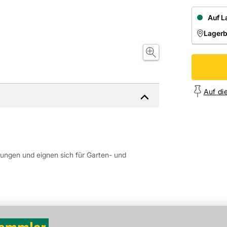
Auf L
Lager
NIEDE
Onl
Auf di
igungen und eignen sich für Garten- und
, der Belastungen standhält. Das offene