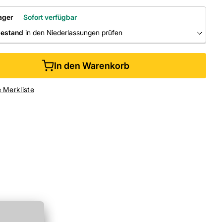
ager
Sofort verfügbar
bestand
in den Niederlassungen prüfen
RLASSUNGEN
In den Warenkorb
ine kaufen &
kostenlos
in der Niederlassung abholen
e Merkliste