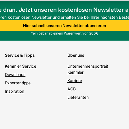
e dran. Jetzt unseren kostenlosen Newsletter 
eren kostenlosen Newsletter und erhalten Sie bei Ihrer nächsten Beste
n?
hrene Flächen geeignet. Bei häufiger
Hier schnell unseren Newsletter abonnieren
icht nötig.
*einlösbar ab einem Warenwert von 200€
extil, Ausrichten und Verfüllen mit
e und Stabilität.
Service & Tipps
Über uns
rial Beton, Beanspruchung der Fläche und
darf weitere Informationen.
Kemmler Service
Unternehmensportrait
Kemmler
Downloads
Karriere
Expertentipps
AGB
Inspiration
Lieferanten