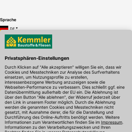
Sprache
DE
Hier gibt's die kostenlose App
Kontakt
Unser Onlineshop Team ist montags bis freitags von 08:00 - 17:00
Uhr unter der Telefonnummer
07071 / 151-151
für Sie erreichbar.
Alternativ können Sie unser
Kontaktformular
nutzen.