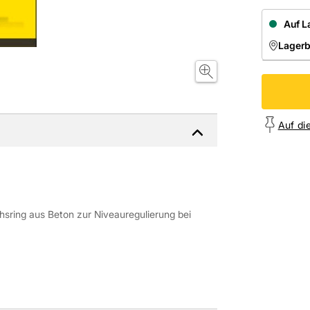
Auf L
Lager
NIEDE
Onl
Auf di
hsring aus Beton zur Niveauregulierung bei