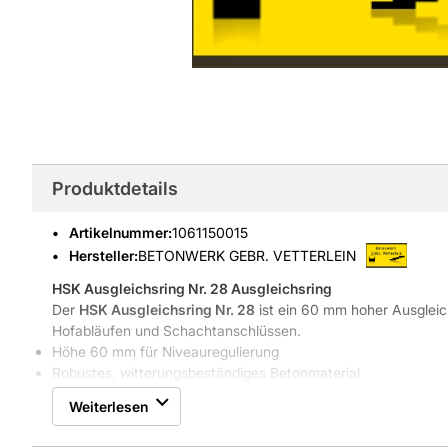
Produktdetails
Artikelnummer
:
1061150015
Hersteller:
BETONWERK GEBR. VETTERLEIN
HSK Ausgleichsring Nr. 28
Ausgleichsring
Der
HSK Ausgleichsring Nr. 28
ist ein 60 mm hoher Ausgleic
Hofabläufen und Schachtanschlüssen.
Höhe 60 mm für Niveauregulierung
Robustes, witterungsbeständiges Betonmaterial
Gewicht 17,0 kg für sichere Lage
Weiterlesen
Kompatibel mit Hofabläufen und Schachtteilen
Eigenschaften & Vorteile