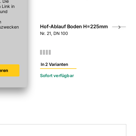
(
4
haft kurz
Hof-Ablauf Boden H=225mm
Henkel Ho
Nr. 21, DN 100
Ø 260x250 m
Sinkkastenw
Ausführung
In 2 Varianten
In 2 Variant
r
Sofort verfügbar
Sofort verf