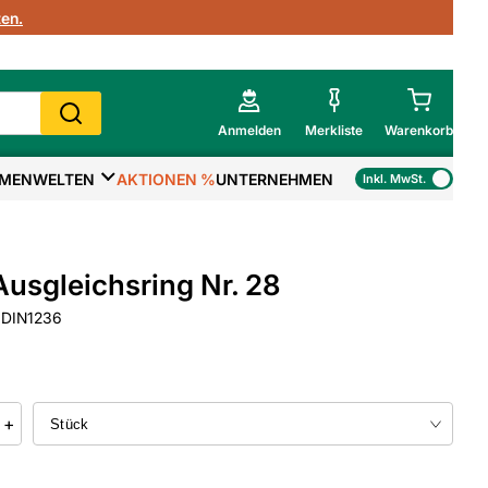
en.
Anmelden
Merkliste
Warenkorb
MENWELTEN
AKTIONEN %
UNTERNEHMEN
Inkl. MwSt.
Mein Warenkorb
Gesamtsumme
€
inkl. MwSt.
usgleichsring Nr. 28
Zur Kasse
 DIN1236
>
Zum Warenkorb
+