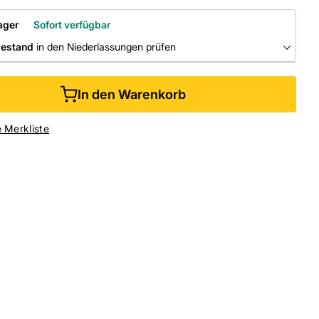
ager
Sofort verfügbar
bestand
in den Niederlassungen prüfen
RLASSUNGEN
In den Warenkorb
ine kaufen &
kostenlos
in der Niederlassung abholen
e Merkliste