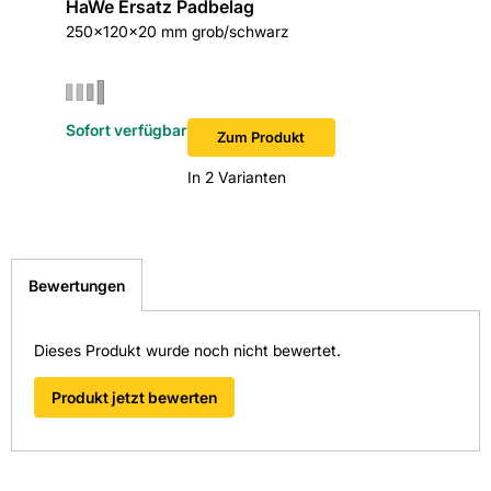
HaWe Ersatz Padbelag
HaWe E
250x120x20 mm grob/schwarz
250x120
Sofort verfügbar
Sofort v
Zum Produkt
In 2 Varianten
Bewertungen
Dieses Produkt wurde noch nicht bewertet.
Produkt jetzt bewerten