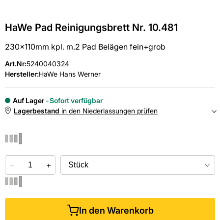
HaWe Pad Reinigungsbrett Nr. 10.481
230x110mm kpl. m.2 Pad Belägen fein+grob
Art.Nr
:
5240040324
Hersteller:
HaWe Hans Werner
Auf Lager
Sofort verfügbar
Lagerbestand
in den Niederlassungen prüfen
NIEDERLASSUNGEN
−
Online kaufen &
+
kostenlos
in der Niederlassung abholen
In den Warenkorb