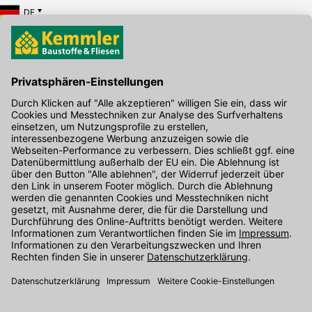
DE
Hier gibt's die kostenlose App
Kontakt
Unser Onlineshop Team ist montags bis freitags von 08:00 - 17:00
Uhr unter der Telefonnummer
07071 / 151-151
für Sie erreichbar.
Alternativ können Sie unser
Kontaktformular
nutzen.
Den Kontakt direkt in unsere Niederlassungen finden Sie
hier
.
Folgen Sie uns auf
: