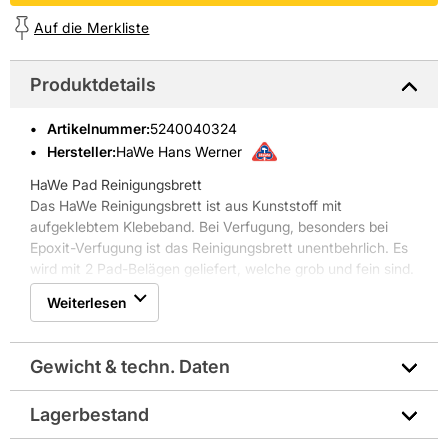
Auf die Merkliste
Produktdetails
Artikelnummer
:
5240040324
Hersteller:
HaWe Hans Werner
HaWe Pad Reinigungsbrett
Das HaWe Reinigungsbrett ist aus Kunststoff mit
aufgeklebtem Klebeband. Bei Verfugung, besonders bei
Epoxit-Verfugung ist das Reinigungsbrett unentbehrlich. Es
wird mit 2 Pad-Belägen geliefert, welche grob und fein sind.
Eigenschaften HaWe Pad Reinigungsbrett:
Weiterlesen
* aus Kunststoff mit aufgeklebtem Klebeband
* für Verfugung und Epoxit-Verfugung
* mit 2 Belägen, grob und fein
Gewicht & techn. Daten
Größe: 230x110mm
Lagerbestand
Gewicht pro Verkaufseinheit: 0,3 kg