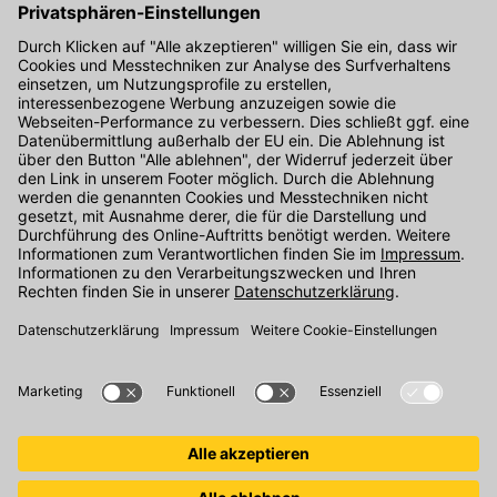
Hier gibt's die kostenlose App
Kontakt
Unser Onlineshop Team ist montags bis freitags von 08:00 - 17:00
Uhr unter der Telefonnummer
07071 / 151-151
für Sie erreichbar.
Alternativ können Sie unser
Kontaktformular
nutzen.
Den Kontakt direkt in unsere Niederlassungen finden Sie
hier
.
Folgen Sie uns auf
: