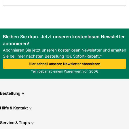
FAQ
Was sind die Abmessungen und das Material der Hauraton
Faserfix KS 100 Stirnwand Typ 01?
Die Hauraton Faserfix KS 100 Stirnwand Typ 01 hat die
Maße 160x160 mm und besteht aus verzinktem Stahl.
Ist die Hauraton Faserfix KS 100 Stirnwand Typ 01 für
Bleiben Sie dran. Jetzt unseren kostenlosen Newsletter
frostige Bedingungen geeignet?
abonnieren!
Ja, die Stirnwand ist frost- und temperaturbeständig.
Abonnieren Sie jetzt unseren kostenlosen Newsletter und erhalten
Wie schwer ist die Hauraton Faserfix KS 100 Stirnwand
Sie bei Ihrer nächsten Bestellung 10€ Sofort-Rabatt.*
Typ 01 und was bedeutet das für die Montage?
Die Stirnwand wiegt 0,4 kg, was Transport und Montage
Hier schnell unseren Newsletter abonnieren
erleichtert.
*einlösbar ab einem Warenwert von 200€
Bestellung
v
Hilfe & Kontakt
v
Service & Tipps
v