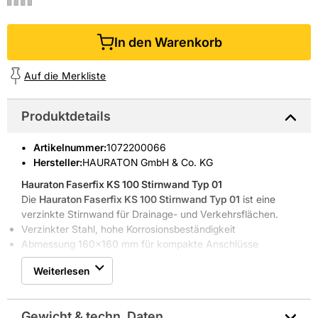
In den Warenkorb
Auf die Merkliste
Produktdetails
Artikelnummer
:
1072200066
Hersteller:
HAURATON GmbH & Co. KG
Hauraton Faserfix KS 100 Stirnwand Typ 01
Die
Hauraton Faserfix KS 100 Stirnwand Typ 01
ist eine
verzinkte Stirnwand für Drainage- und Verkehrsflächen.
Verzinkter Stahl, hohe Korrosionsbeständigkeit
Abmessung 160x160 mm für kompakte Anschlüsse
Frost- und witterungsbeständig für Außenbereiche
Weiterlesen
Leicht zu handhaben
Kompatibel mit Hauraton Entwässerungssystemen
Eigenschaften & Vorteile
Gewicht & techn. Daten