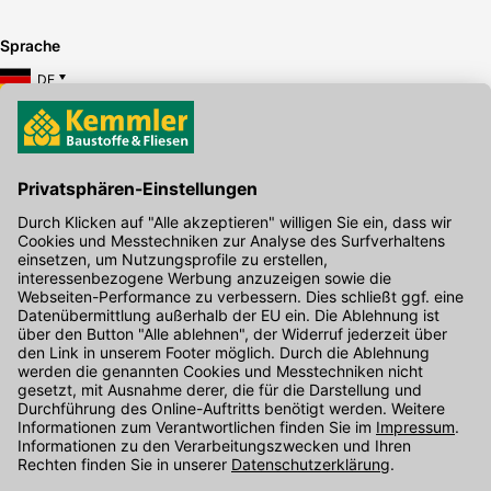
Sprache
DE
Hier gibt's die kostenlose App
Kontakt
Unser Onlineshop Team ist montags bis freitags von 08:00 - 17:00
Uhr unter der Telefonnummer
07071 / 151-151
für Sie erreichbar.
Alternativ können Sie unser
Kontaktformular
nutzen.
Den Kontakt direkt in unsere Niederlassungen finden Sie
hier
.