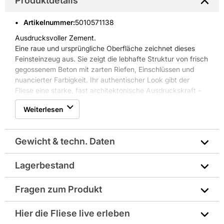
Produktdetails
Artikelnummer
:
5010571138
Ausdrucksvoller Zement.
Eine raue und ursprüngliche Oberfläche zeichnet dieses
Feinsteinzeug aus. Sie zeigt die lebhafte Struktur von frisch
gegossenem Beton mit zarten Riefen, Einschlüssen und
nuancierter Farbigkeit. Ihr authentischer Look gibt der
Fliese eine starke, fast architektonische Ausdruckskraft -
ideal für moderne Wohnumgebungen mit klaren Linien und
Weiterlesen
schnörkellosem Design in Weiß, Glas, Holz. Envie eignet
sich für alle Räume und Anwendungen. Passende Formteile
und Dekorelemente runden die Serie ab.
Gewicht & techn. Daten
Lagerbestand
Art: Uni
Fragen zum Produkt
Breite in mm: 600
Sie haben Fragen zu diesem Produkt? Nutzen Sie den
Hier die Fliese live erleben
Farbe: schwarz
folgenden Link um direkt zum Kontaktformular