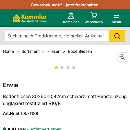
Lagerbestand in Echtzeit
Gewerbekunde? - jetzt freischalten.
Nutzerverwaltung
Neu im Onlineshop?
Anmelden
Warenkorb
Menü
Photovoltaik Konfigurator
Mein Konto
Produkt scannen
Home
Sortiment
Fliesen
Bodenfliesen
Projektlisten
Meistverkaufte Produkte
Kunden kauften auch
Starker Service
Unsere Kemmler-Marke
Technische Daten & Merkblätter
Envie
Bodenfliesen 30x60x0,82cm schwarz matt Feinsteinzeug
Videos
unglasiert rektifiziert R10/B
Art.Nr
:
5010571138
Auf Lager
Sofort verfügbar