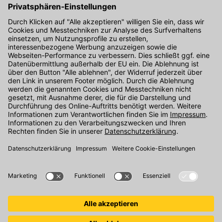
Hier gibt's die kostenlose App
Kontakt
Unser Onlineshop Team ist montags bis freitags von 08:00 - 17:00
Uhr unter der Telefonnummer
07071 / 151-151
für Sie erreichbar.
Alternativ können Sie unser
Kontaktformular
nutzen.
Den Kontakt direkt in unsere Niederlassungen finden Sie
hier
.
Folgen Sie uns auf
: