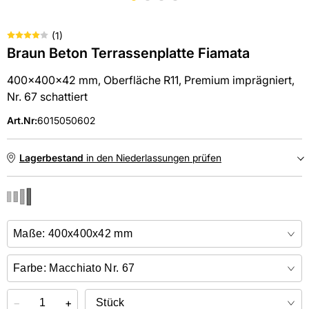
(
1
)
Braun Beton Terrassenplatte Fiamata
400x400x42 mm, Oberfläche R11, Premium imprägniert,
Nr. 67 schattiert
Art.Nr
:
6015050602
Lagerbestand
in den Niederlassungen prüfen
NIEDERLASSUNGEN
Online kaufen &
kostenlos
in der Niederlassung abholen
−
+