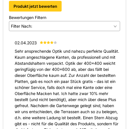
Schnittstellen wie OCI und IDS ermöglichen eine
Produkt jetzt bewerten
unkomplizierte Bestellabwicklung und sparen Zeit sowie
Kosten bei Projektbestellungen.
Bewertungen Filtern
Bei Fragen steht der Kundenservice zur Verfügung und
Filter Nach:
unterstützt bei Produktwahl und Verlegeplanung.
FAQ
(
0
)
Ist die Terrassenplatte FIAMATA von BRAUN BETON
02.04.2023
GMBH für den Poolbereich geeignet?
(
1
)
Sehr ansprechende Optik und nahezu perfekte Qualität.
Ja, die Platte ist frost- und tausalzbeständig und bietet mit
(
0
)
Kaum angeschlagene Kanten, da professionell und mit
R11 erhöhte Trittsicherheit.
Abstandshaltern verpackt. Optik der 400x400 weicht
Welche Pflege braucht die Terrassenplatte FIAMATA von
(
0
)
geringfügig von der 400x600 ab, aber das fällt bei
BRAUN BETON GMBH?
(
0
)
dieser Oberfläche kaum auf. Zur Anzahl der bestellten
Dank der Premium Imprägnierung genügt regelmäßiges
Platten, gab es noch ein paar Stück gratis - das ist ein
Kehren und bei Bedarf eine schonende Reinigung mit
Alle anzeigen
(
1
)
schöner Service, falls doch mal eine Kante oder eine
Wasser und pH-neutralem Reiniger.
Oberfläche Macken hat. Ich hatte zwar 10% mehr
bestellt (und nicht benötigt), aber mich über diese Plus
gefreut. Nachdem die Gartenwege gelegt sind, haben
wir uns entschieden, die Terrassen auch so zu belegen,
d.h. eine weitere Ladung ist bestellt. Einen Stern Abzug
gibt es - nicht für die Qualität des Produkts, sondern für