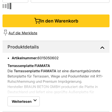
In den Warenkorb
Auf die Merkliste
Produktdetails
Artikelnummer
:
6015050602
Terrassenplatte FIAMATA
Die
Terrassenplatte FIAMATA
ist eine diamantgebürstete
Betonplatte für Terrassen, Wege und Poolumfelder mit R11-
Rutschhemmung und Premium Imprägnierung.
Hersteller BRAUN BETON GMBH produziert die Platte in
Deutschland und liefert eine geprüfte Außenplatte für
dauerhafte Außenflächen.
Weiterlesen
Rutschhemmwert R11 für sicheres Begehen
Premium Imprägnierung für Fleckschutz