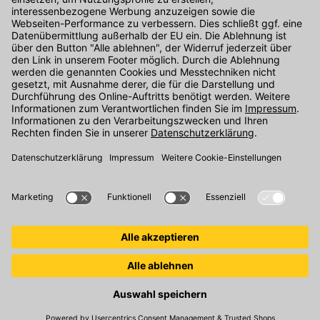
Kontakt
Unser Onlineshop Team ist montags bis freitags von 08:00 - 17:00
Uhr unter der Telefonnummer
07071 / 151-151
für Sie erreichbar.
Alternativ können Sie unser
Kontaktformular
nutzen.
Den Kontakt direkt in unsere Niederlassungen finden Sie
hier
.
Folgen Sie uns auf
: