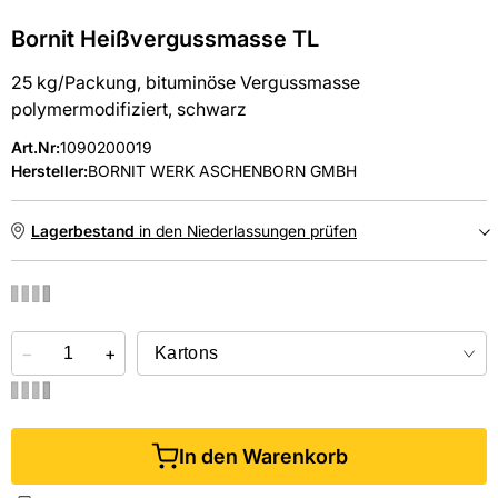
Bornit Heißvergussmasse TL
25 kg/Packung, bituminöse Vergussmasse
polymermodifiziert, schwarz
Art.Nr
:
1090200019
Hersteller:
BORNIT WERK ASCHENBORN GMBH
Lagerbestand
in den Niederlassungen prüfen
NIEDERLASSUNGEN
−
Online kaufen &
+
kostenlos
in der Niederlassung abholen
In den Warenkorb