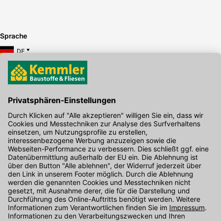
Sprache
DE
Hier gibt's die kostenlose App
Kontakt
Unser Onlineshop Team ist montags bis freitags von 08:00 - 17:00
Uhr unter der Telefonnummer
07071 / 151-151
für Sie erreichbar.
Alternativ können Sie unser
Kontaktformular
nutzen.