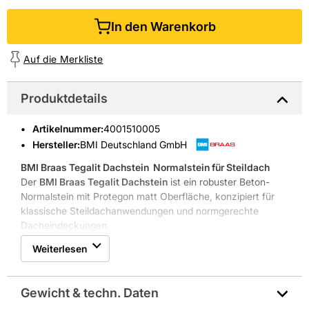
In den Warenkorb
Auf die Merkliste
Produktdetails
Artikelnummer
:
4001510005
Hersteller:
BMI Deutschland GmbH
BMI Braas Tegalit Dachstein
 Normalstein für Steildach
Der
BMI Braas Tegalit Dachstein
ist ein robuster Beton-
Normalstein mit Protegon matt Oberfläche, konzipiert für
klassische Steildachanwendungen und normgerechte
Dacheindeckungen.
Protegon matt Oberfläche für gleichmäßige Farbwirkung
Weiterlesen
Frost- und UV-beständig für lange Lebensdauer
Bedarf 9,810,7 Stück pro Quadratmeter
Regeldachneigung 25 Grad für typische Steildachlösungen
Gewicht & techn. Daten
Robuste Eigenschaften und klarer Nutzen