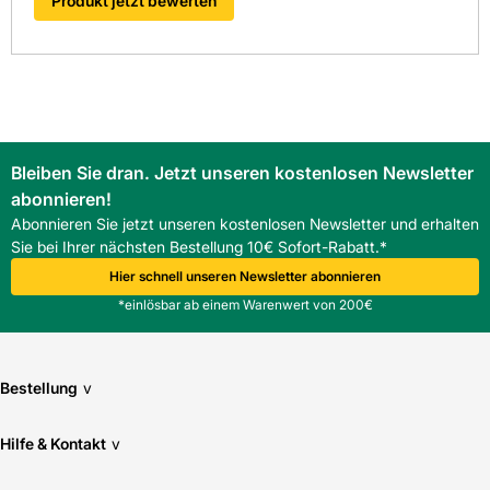
Produkt jetzt bewerten
FAQ
Wie viele Stück werden pro Quadratmeter benötigt?
Je nach Lage und Stoßfugenbild werden 9,810,7 Stück pro
Quadratmeter benötigt; 10 Stück pro m² sind ein
praxisnaher Richtwert.
Für welche Dachneigung ist der BMI Braas Tegalit
Dachstein geeignet?
Bleiben Sie dran. Jetzt unseren kostenlosen Newsletter
Der Dachstein ist für eine Regeldachneigung von etwa 25
Grad ausgelegt und für klassische Steildachkonstruktionen
abonnieren!
geeignet.
Abonnieren Sie jetzt unseren kostenlosen Newsletter und erhalten
Sie bei Ihrer nächsten Bestellung 10€ Sofort-Rabatt.*
Hier schnell unseren Newsletter abonnieren
*einlösbar ab einem Warenwert von 200€
Bestellung
v
Hilfe & Kontakt
v