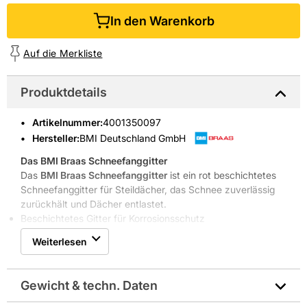
In den Warenkorb
Auf die Merkliste
Produktdetails
Artikelnummer
:
4001350097
Hersteller:
BMI Deutschland GmbH
Das
BMI Braas Schneefanggitter
Das
BMI Braas Schneefanggitter
ist ein rot beschichtetes
Schneefanggitter für Steildächer, das Schnee zuverlässig
zurückhält und Dächer entlastet.
Beschichtetes Gitter für Korrosionsschutz
Abmessung 3000 x 200 mm für lange Dachabschnitte
Weiterlesen
Maschenmaß 20 x 20 mm für sicheren Schneestopp
Kompatibel mit gängigen Dachziegeln und Profilen
Eigenschaften & Vorteile
Gewicht & techn. Daten
Das
BMI Braas Schneefanggitter
hat eine robuste
Bauweise mit beschichteter Oberfläche und einem