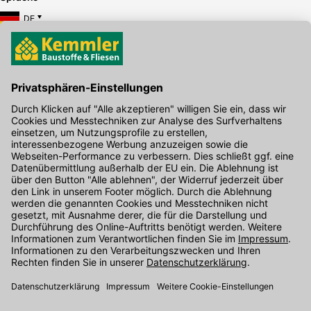
DE
Hier gibt's die kostenlose App
Kontakt
Unser Onlineshop Team ist montags bis freitags von 08:00 - 17:00
Uhr unter der Telefonnummer
07071 / 151-151
für Sie erreichbar.
Alternativ können Sie unser
Kontaktformular
nutzen.
Den Kontakt direkt in unsere Niederlassungen finden Sie
hier
.
Folgen Sie uns auf
: