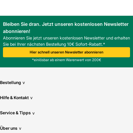
Es eignet sich für Steildächer mit Ziegel- und
Betondeckungen und kann an Traufe, First oder Flächen
eingesetzt werden.
Ist das Gitter korrosionsbeständig?
Bleiben Sie dran. Jetzt unseren kostenlosen Newsletter
Die rot beschichtete Oberfläche schützt vor Korrosion und
abonnieren!
verlängert die Nutzungsdauer.
Abonnieren Sie jetzt unseren kostenlosen Newsletter und erhalten
Sie bei Ihrer nächsten Bestellung 10€ Sofort-Rabatt.*
Hier schnell unseren Newsletter abonnieren
*einlösbar ab einem Warenwert von 200€
Bestellung
v
Hilfe & Kontakt
v
Service & Tipps
v
Über uns
v