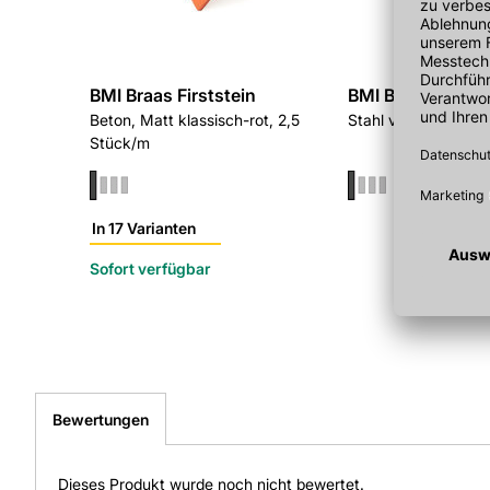
Oberfläche: Matt
Farbe: Klassisch-rot
Gewicht pro Stück: 1,0 kg
Materialeigenschaften: frostbeständig, UV-beständig, farbbe
Serie: Form First-Walm-Grat
BMI Braas Firststein
BMI Braas Firstla
Eignung: Für profilierten Dachstein-First
Beton, Matt klassisch-rot, 2,5
Stahl verzinkt, für F
Kemmler bietet einen optimierten Bestellprozess und digitale 
Stück/m
Kosten sparen und den Einkauf beim Baustofffachhandel in 
FAQ
Ist der BMI Braas Firstendstein für Sanierungsprojekte geei
In 17 Varianten
Ja, er ist für Neubau und Sanierung konzipiert und passt zu p
beständige Oberfläche bietet langlebigen Schutz.
Sofort verfügbar
Bewertungen
Dieses Produkt wurde noch nicht bewertet.