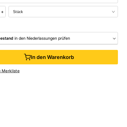
+
bestand
in den Niederlassungen prüfen
RLASSUNGEN
In den Warenkorb
ine kaufen &
kostenlos
in der Niederlassung abholen
e Merkliste