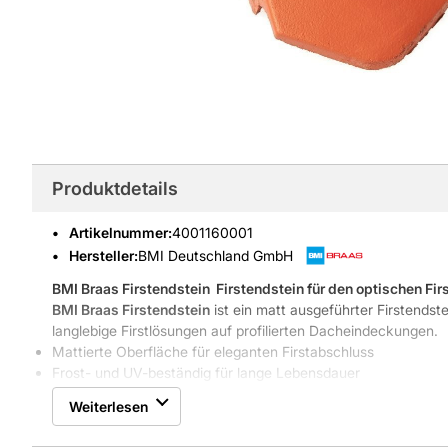
Produktdetails
Artikelnummer
:
4001160001
Hersteller:
BMI Deutschland GmbH
BMI Braas Firstendstein
 Firstendstein für den optischen Fi
BMI Braas Firstendstein
ist ein matt ausgeführter Firstendst
langlebige Firstlösungen auf profilierten Dacheindeckungen.
Mattierte Oberfläche für eleganten Firstabschluss
Frost- und UV-beständig für lange Lebensdauer
Speziell für profilierten Dachstein-First geeignet
Weiterlesen
Robuste Betonbauart, Gewicht 1,0 kg pro Stück
Eigenschaften und Nutzen für dauerhafte Firstabschlüsse