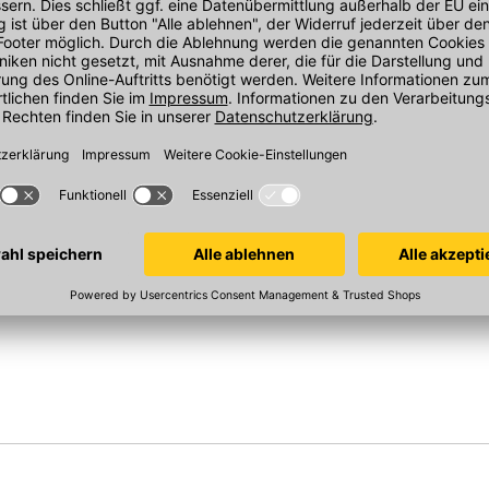
ständig, wasserundurchlässig
ttenhalter
irst-/Gratlatte
Schnittstellen wie OCI und IDS, die Zeit und
Südwest-Deutschland vereinfachen.
gnet?
rofilierten Dachsteinen. Seine frost- und UV-