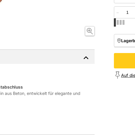
−
Lager
NIEDE
Onl
Auf di
rstabschluss
ein aus Beton, entwickelt für elegante und