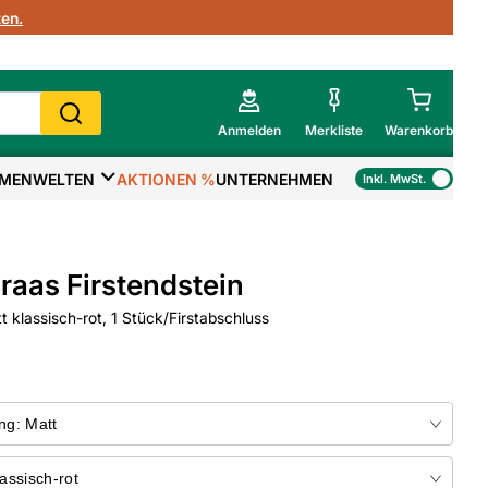
en.
Anmelden
Merkliste
Warenkorb
MENWELTEN
AKTIONEN %
UNTERNEHMEN
Inkl. MwSt.
Mein Warenkorb
Gesamtsumme
€
inkl. MwSt.
raas Firstendstein
Zur Kasse
t klassisch-rot, 1 Stück/Firstabschluss
>
Zum Warenkorb