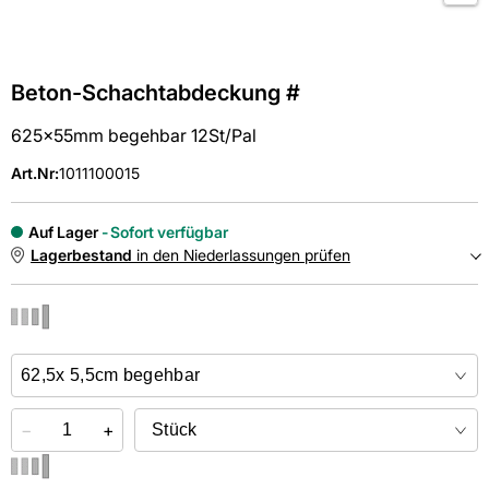
Beton-Schachtabdeckung #
625x55mm begehbar 12St/Pal
Art.Nr
:
1011100015
Auf Lager
Sofort verfügbar
Lagerbestand
in den Niederlassungen prüfen
NIEDERLASSUNGEN
Online kaufen &
kostenlos
in der Niederlassung abholen
−
+