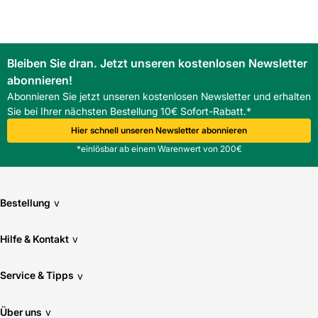
Die digitalen Antworten von Kemmler, mit Zugang zu
Schnittstellen wie OCI und IDS, ermöglichen eine
unkomplizierte Abwicklung des Bestellvorgangs und helfen,
Zeit und Kosten zu sparen.
Bleiben Sie dran. Jetzt unseren kostenlosen Newsletter
FAQ
abonnieren!
Was sind die wichtigsten Abmessungen der Beton-
Schachtabdeckung von Köhle - Beton GmbH?
Abonnieren Sie jetzt unseren kostenlosen Newsletter und erhalten
Die Abmessungen sind 625×55 mm und die Abdeckung ist
Sie bei Ihrer nächsten Bestellung 10€ Sofort-Rabatt.*
begehbar.
Hier schnell unseren Newsletter abonnieren
*einlösbar ab einem Warenwert von 200€
Bestellung
v
Hilfe & Kontakt
v
Service & Tipps
v
Über uns
v