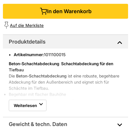
In den Warenkorb
Auf die Merkliste
Produktdetails
Artikelnummer
:
1011100015
Beton-Schachtabdeckung  Schachtabdeckung für den
Tiefbau
Die
Beton-Schachtabdeckung
ist eine robuste, begehbare
Abdeckung für den Außenbereich und eignet sich für
Schächte im Tiefbau.
Begehbar mit flacher Bauhöhe
Maße 625×55 mm für kompakte Einbausituationen
Weiterlesen
Aus Beton für hohe Dauerfestigkeit
Palettierte Lieferung, 12 Stück pro Palette
Passend für Standard-Schachtaufbauten
Gewicht & techn. Daten
Robuste Eigenschaften für langfristige Einsätze