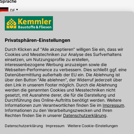
Sprache
DE
Hier gibt's die kostenlose App
Kontakt
Unser Onlineshop Team ist montags bis freitags von 08:00 - 17:00
Uhr unter der Telefonnummer
07071 / 151-151
für Sie erreichbar.
Alternativ können Sie unser
Kontaktformular
nutzen.
Den Kontakt direkt in unsere Niederlassungen finden Sie
hier
.
Folgen Sie uns auf
: