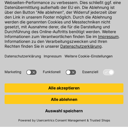
Kontakt
Unser Onlineshop Team ist montags bis freitags von 08:00 - 17:00
Uhr unter der Telefonnummer
07071 / 151-151
für Sie erreichbar.
Alternativ können Sie unser
Kontaktformular
nutzen.
Den Kontakt direkt in unsere Niederlassungen finden Sie
hier
.
Folgen Sie uns auf
:
© 2026 Kemmler Baustoffe GmbH