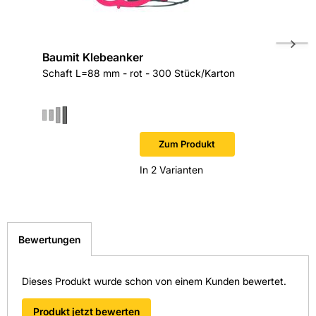
mit dem
Verursacht schwere Augenschäden.
ProContact DC 56
. Erleben Sie, wie einfach die
Verarbeitung sein kann – und wie perfekt Ihre Fassaden
Kann die Atemwege reizen.
aussehen werden!
Baumit Klebeanker
Baumit
Schaft L=88 mm - rot - 300 Stück/Karton
weiß - K
Sofort v
Zum Produkt
In 2 Varianten
Bewertungen
Dieses Produkt wurde schon von einem Kunden bewertet.
Produkt jetzt bewerten