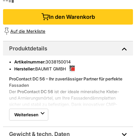
In den Warenkorb
Auf die Merkliste
Produktdetails
Artikelnummer
:
3038150014
Hersteller:
BAUMIT GMBH
ProContact DC 56 – Ihr zuverlässiger Partner für perfekte
Fassaden
Der
ProContact DC 56
ist der ideale mineralische Klebe-
und Armierungsmörtel, um Ihre Fassadendämmplatten
sicher und stabil zu befestigen. Dank innovativer CMP-
Technologie lässt sich dieser Mörtel nicht nur leicht
Weiterlesen
verarbeiten, sondern sorgt auch für eine besonders
gleichmäßige Oberfläche. Ob für Sockel, Faschen oder
Laibungen – der ProContact DC 56 bietet Ihnen maximale
Gewicht & techn. Daten