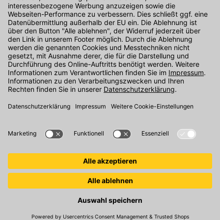
Kontakt
Unser Onlineshop Team ist montags bis freitags von 08:00 - 17:00
Uhr unter der Telefonnummer
07071 / 151-151
für Sie erreichbar.
Alternativ können Sie unser
Kontaktformular
nutzen.
Den Kontakt direkt in unsere Niederlassungen finden Sie
hier
.
Folgen Sie uns auf
: