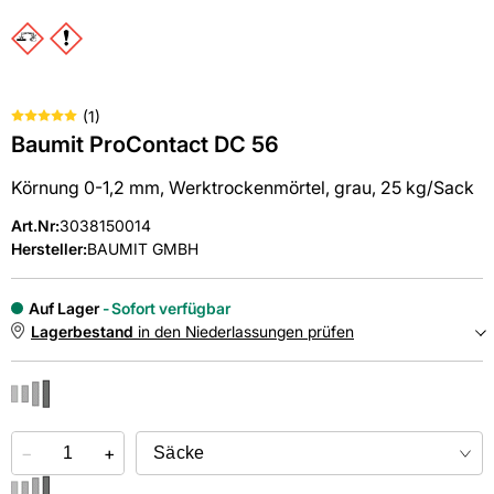
(
1
)
Baumit ProContact DC 56
Körnung 0-1,2 mm, Werktrockenmörtel, grau, 25 kg/Sack
Art.Nr
:
3038150014
Hersteller:
BAUMIT GMBH
Auf Lager
Sofort verfügbar
Lagerbestand
in den Niederlassungen prüfen
NIEDERLASSUNGEN
−
Online kaufen &
+
kostenlos
in der Niederlassung abholen