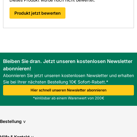
Welche Vorteile bietet PVC-U beim Alwitra Wasserspeier
SF?
Produkt jetzt bewerten
PVC-U ist korrosionsbeständig, leicht zu reinigen und
witterungsbeständig, was Wartungsintervalle reduziert.
Kann der Flansch 150x150 mm direkt auf Attika montiert
werden?
Ja, der Flansch ist für Auflageflächen ausgelegt; vor
Montage sollte die Fläche geprüft werden.
Bleiben Sie dran. Jetzt unseren kostenlosen Newsletter
abonnieren!
Abonnieren Sie jetzt unseren kostenlosen Newsletter und erhalten
Sie bei Ihrer nächsten Bestellung 10€ Sofort-Rabatt.*
Hier schnell unseren Newsletter abonnieren
*einlösbar ab einem Warenwert von 200€
Bestellung
v
Hilfe & Kontakt
v