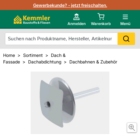
Lagerbestand in Echtzeit
Gewerbekunde? - jetzt freischalten.
Nutzerverwaltung
Neu im Onlineshop?
Anmelden
Warenkorb
Menü
Photovoltaik Konfigurator
Mein Konto
Produkt scannen
Home
Sortiment
Dach &
Projektlisten
Fassade
Dachabdichtung
Dachbahnen & Zubehör
Meistverkaufte Produkte
Kunden kauften auch
Starker Service
Unsere Kemmler-Marke
Technische Daten & Merkblätter
Videos