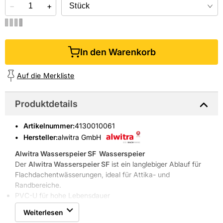
−
+
In den Warenkorb
Auf die Merkliste
Produktdetails
Artikelnummer
:
4130010061
Hersteller:
alwitra GmbH
Alwitra Wasserspeier SF
 Wasserspeier
Der
Alwitra Wasserspeier SF
ist ein langlebiger Ablauf für
Flachdachentwässerungen, ideal für Attika- und
Randbereiche.
PVC-U für hohe Lebensdauer
Anschlusskragen werkseitig montiert
Weiterlesen
Flanschformat 150x150 mm für einfache Befestigung