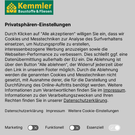
Hier gibt's die kostenlose App
Kontakt
Unser Onlineshop Team ist montags bis freitags von 08:00 - 17:00
Uhr unter der Telefonnummer
07071 / 151-151
für Sie erreichbar.
Alternativ können Sie unser
Kontaktformular
nutzen.
Den Kontakt direkt in unsere Niederlassungen finden Sie
hier
.
Folgen Sie uns auf
: