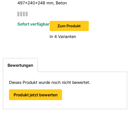
497x240x248 mm, Beton
497x175
EAN: 2100000097418
Sofort verfügbar
Sofort v
Zum Produkt
In 4 Varianten
Bewertungen
Dieses Produkt wurde noch nicht bewertet.
Produkt jetzt bewerten