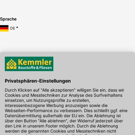
Sprache
DE
Hier gibt's die kostenlose App
Kontakt
Unser Onlineshop Team ist montags bis freitags von 08:00 - 17:00
Uhr unter der Telefonnummer
07071 / 151-151
für Sie erreichbar.
Alternativ können Sie unser
Kontaktformular
nutzen.
Den Kontakt direkt in unsere Niederlassungen finden Sie
hier
.