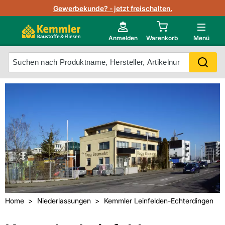
Lagerbestand in Echtzeit
Gewerbekunde? - jetzt freischalten.
Nutzerverwaltung
Neu im Onlineshop?
Anmelden
Warenkorb
Menü
Photovoltaik Konfigurator
Mein Konto
Produkt scannen
Projektlisten
Meistverkaufte Produkte
Kunden kauften auch
Starker Service
Unsere Kemmler-Marke
Technische Daten & Merkblätter
Videos
Home
Niederlassungen
Kemmler Leinfelden-Echterdingen