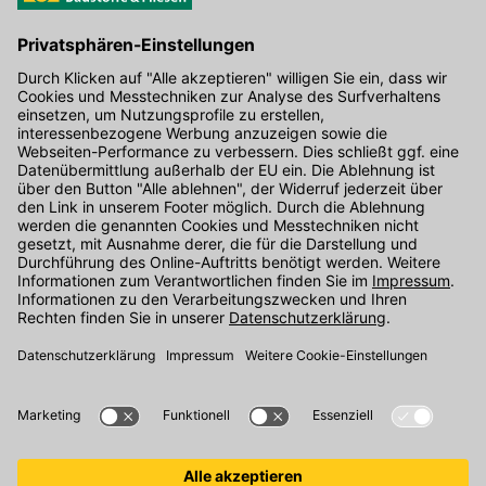
Hier gibt's die kostenlose App
Kontakt
Unser Onlineshop Team ist montags bis freitags von 08:00 - 17:00
Uhr unter der Telefonnummer
07071 / 151-151
für Sie erreichbar.
Alternativ können Sie unser
Kontaktformular
nutzen.
Den Kontakt direkt in unsere Niederlassungen finden Sie
hier
.
Folgen Sie uns auf
: