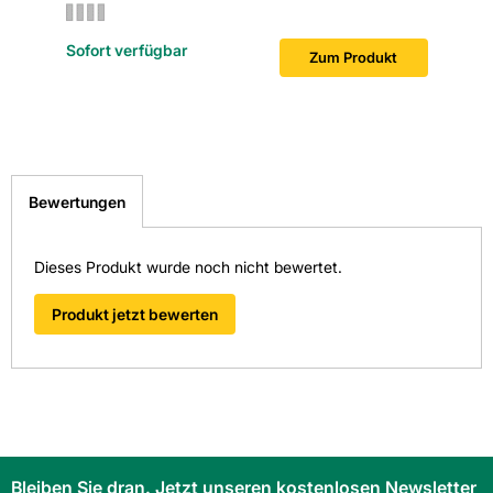
Sofort v
Sofort verfügbar
Zum Produkt
Bewertungen
Dieses Produkt wurde noch nicht bewertet.
Produkt jetzt bewerten
Bleiben Sie dran. Jetzt unseren kostenlosen Newsletter