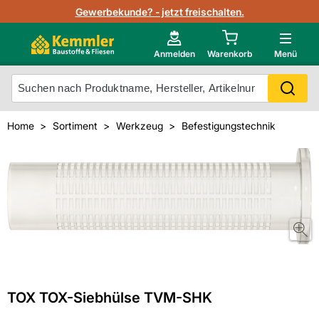
Lagerbestand in Echtzeit
Gewerbekunde? - jetzt freischalten.
Nutzerverwaltung
Neu im Onlineshop?
Anmelden
Warenkorb
Menü
Photovoltaik Konfigurator
Mein Konto
Produkt scannen
Home
Sortiment
Werkzeug
Befestigungstechnik
Projektlisten
Meistverkaufte Produkte
Kunden kauften auch
Starker Service
Unsere Kemmler-Marke
Technische Daten & Merkblätter
Videos
TOX TOX-Siebhülse TVM-SHK