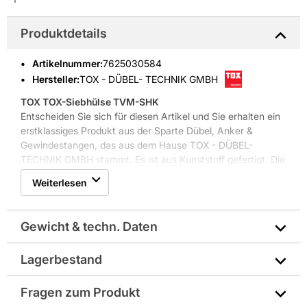
Produktdetails
Artikelnummer
:
7625030584
Hersteller:
TOX - DÜBEL- TECHNIK GMBH
TOX TOX-Siebhülse TVM-SHK
Entscheiden Sie sich für diesen Artikel und Sie erhalten ein
erstklassiges Produkt aus der Sparte Dübel, Anker &
Gewindestangen, das aus dem Hause TOX - DÜBEL-
TECHNIK GMBH stammt. Es ist aus Kunststoff gefertigt. Die
Farbe des Artikels ist Grau.
Weiterlesen
Weitere Produkteigenschaften: für Verbundmörtel, innen
und außen verwenbar,
Gewicht & techn. Daten
Lagerbestand
Durchmesser in mm: Ø 20
Fragen zum Produkt
Farbbezeichnung lt. Hersteller: Grau