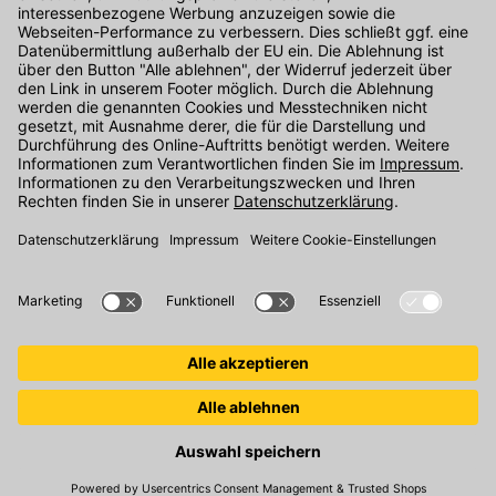
Kontakt
Unser Onlineshop Team ist montags bis freitags von 08:00 - 17:00
Uhr unter der Telefonnummer
07071 / 151-151
für Sie erreichbar.
Alternativ können Sie unser
Kontaktformular
nutzen.
Den Kontakt direkt in unsere Niederlassungen finden Sie
hier
.
Folgen Sie uns auf
: