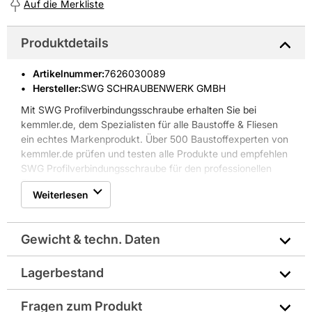
Auf die Merkliste
Produktdetails
Artikelnummer
:
7626030089
Hersteller:
SWG SCHRAUBENWERK GMBH
Mit SWG Profilverbindungsschraube erhalten Sie bei
kemmler.de, dem Spezialisten für alle Baustoffe & Fliesen
ein echtes Markenprodukt. Über 500 Baustoffexperten von
kemmler.de prüfen und testen alle Produkte und empfehlen
SWG Profilverbindungsschraube für den professionellen
Einsatz.
Weiterlesen
Gewicht & techn. Daten
Lagerbestand
Antrieb: Kreuzschlitz PH2
Fragen zum Produkt