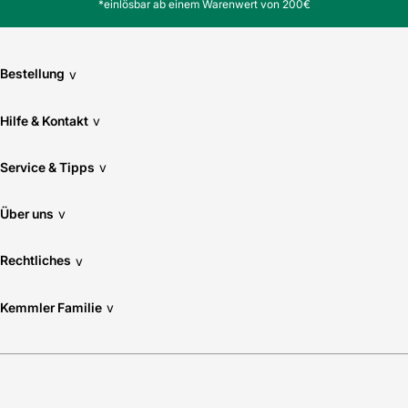
*einlösbar ab einem Warenwert von 200€
EAN: 4009155723068
Bestellung
v
Hilfe & Kontakt
v
Service & Tipps
v
Über uns
v
Rechtliches
v
Kemmler Familie
v