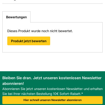
Durchmesser in mm: Ø 3,9
Sie haben Fragen zu diesem Produkt? Nutzen Sie den
Farbe: schwarz
folgenden Link um direkt zum Kontaktformular
Bewertungen
weitergeleitet zu werden. Wir werden Ihre Anfrage
Gewicht pro Verkaufseinheit: 1,0 kg
schnellstmöglich bearbeiten.
> Fragen zum Produkt
Dieses Produkt wurde noch nicht bewertet.
Gewindeart: doppelgängiges
Blechschraubengewinde
Produkt jetzt bewerten
Länge in mm: 13
Material: Stahl
Oberfläche: phosphatiert
Bleiben Sie dran. Jetzt unseren kostenlosen Newsletter
Schraubenkopfantrieb: Phillips
abonnieren!
Abonnieren Sie jetzt unseren kostenlosen Newsletter und erhalten
Verpackung: Karton
Sie bei Ihrer nächsten Bestellung 10€ Sofort-Rabatt.*
Hier schnell unseren Newsletter abonnieren
Hersteller-Art.-Nr.: 1893351310