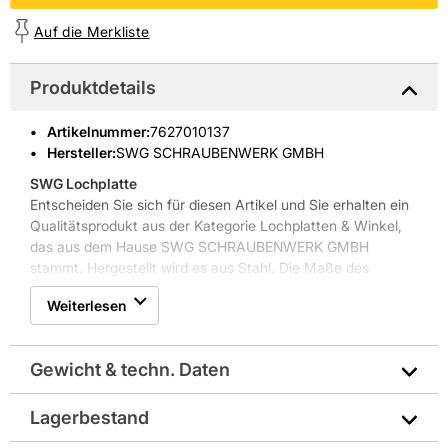
Auf die Merkliste
Produktdetails
Artikelnummer
:
7627010137
Hersteller:
SWG SCHRAUBENWERK GMBH
SWG Lochplatte
Entscheiden Sie sich für diesen Artikel und Sie erhalten ein
Qualitätsprodukt aus der Kategorie Lochplatten & Winkel,
das aus dem Hause SWG SCHRAUBENWERK GMBH
stammt. Hergestellt wird es aus Stahl. Die Maße des
Produkts liegen bei 20 cm x 10 cm, bei einer Materialstärke
Weiterlesen
von 2 mm. Die Oberfläche ist verzinkt. Der Artikel ist in der
Farbe Silber gehalten.
Weitere Produkteigenschaften: Holzverbinder
Gewicht & techn. Daten
Lagerbestand
Breite in mm: 100