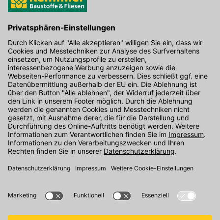
Hier gibt's die kostenlose App
Kontakt
Unser Onlineshop Team ist montags bis freitags von 08:00 - 17:00
Uhr unter der Telefonnummer
07071 / 151-151
für Sie erreichbar.
Alternativ können Sie unser
Kontaktformular
nutzen.
Den Kontakt direkt in unsere Niederlassungen finden Sie
hier
.
Folgen Sie uns auf
: