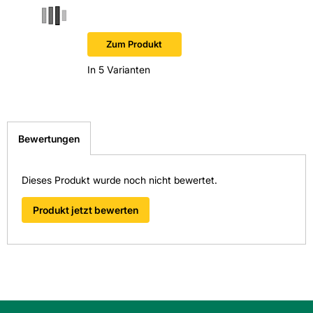
EAN: 4009146283441
Sofort v
Zum Produkt
In 5 Varianten
Bewertungen
Dieses Produkt wurde noch nicht bewertet.
Produkt jetzt bewerten