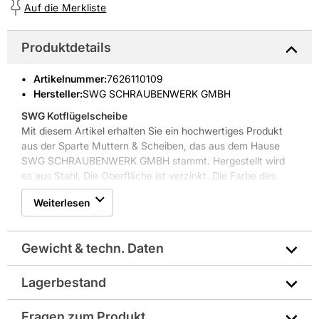
Auf die Merkliste
Produktdetails
Artikelnummer
:
7626110109
Hersteller:
SWG SCHRAUBENWERK GMBH
SWG Kotflügelscheibe
Mit diesem Artikel erhalten Sie ein hochwertiges Produkt
aus der Sparte Muttern & Scheiben, das aus dem Hause
SWG SCHRAUBENWERK GMBH stammt. Hergestellt wird
es aus Stahl. Die Oberfläche ist verzinkt. Die Farbe des
Artikels ist Silber. Die Lieferung erfolgt im Karton.
Weiterlesen
Weitere Produkteigenschaften: Innendurchmesser 10 mm,
Außendurchmesser 40 mm
Gewicht & techn. Daten
Lagerbestand
Durchmesser in mm: Ø 40
Fragen zum Produkt