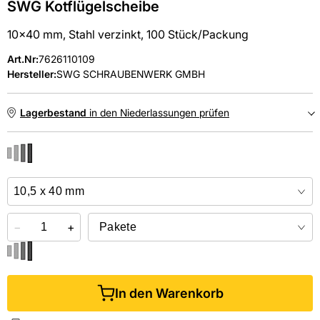
SWG Kotflügelscheibe
10x40 mm, Stahl verzinkt, 100 Stück/Packung
Art.Nr
:
7626110109
Hersteller:
SWG SCHRAUBENWERK GMBH
Lagerbestand
in den Niederlassungen prüfen
NIEDERLASSUNGEN
Online kaufen &
kostenlos
in der Niederlassung abholen
−
+
In den Warenkorb