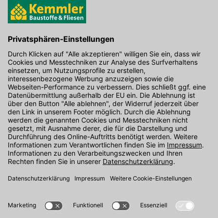
Hier gibt's die kostenlose App
Kontakt
Unser Onlineshop Team ist montags bis freitags von 08:00 - 17:00
Uhr unter der Telefonnummer
07071 / 151-151
für Sie erreichbar.
Alternativ können Sie unser
Kontaktformular
nutzen.
Den Kontakt direkt in unsere Niederlassungen finden Sie
hier
.
Folgen Sie uns auf
: