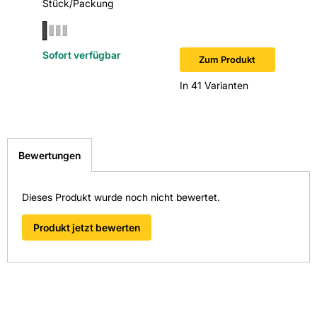
Stück/Packung
Stück/P
Verpackung: Karton
Hersteller-Art.-Nr.: 175351267
Sofort verfügbar
Sofort v
Zum Produkt
EAN: 4009146477994
In 41 Varianten
Bewertungen
Dieses Produkt wurde noch nicht bewertet.
Produkt jetzt bewerten