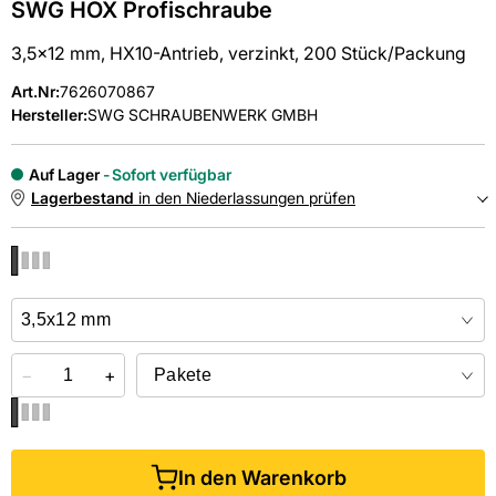
SWG HOX Profischraube
3,5x12 mm, HX10-Antrieb, verzinkt, 200 Stück/Packung
Art.Nr
:
7626070867
Hersteller:
SWG SCHRAUBENWERK GMBH
Auf Lager
Sofort verfügbar
Lagerbestand
in den Niederlassungen prüfen
NIEDERLASSUNGEN
Online kaufen &
kostenlos
in der Niederlassung abholen
−
+
In den Warenkorb