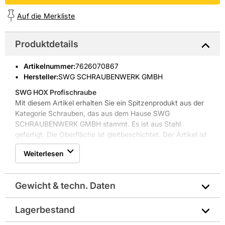
Auf die Merkliste
Produktdetails
Artikelnummer
:
7626070867
Hersteller:
SWG SCHRAUBENWERK GMBH
SWG HOX Profischraube
Mit diesem Artikel erhalten Sie ein Spitzenprodukt aus der
Kategorie Schrauben, das aus dem Hause SWG
SCHRAUBENWERK GMBH stammt. Es ist aus Stahl
gefertigt. Die Oberfläche ist gleitbeschichtet. Der Artikel ist
in der Farbe Grau gehalten. Der Artikel wird im Karton
Weiterlesen
ausgeliefert.
Weitere Produkteigenschaften: mit Frästasche,
gleitbeschichtet, Grobgang- und Eingangsgewinde
Gewicht & techn. Daten
Lagerbestand
Antrieb: HX10