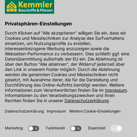
Hier gibt's die kostenlose App
Kontakt
Unser Onlineshop Team ist montags bis freitags von 08:00 - 17:00
Uhr unter der Telefonnummer
07071 / 151-151
für Sie erreichbar.
Alternativ können Sie unser
Kontaktformular
nutzen.
Den Kontakt direkt in unsere Niederlassungen finden Sie
hier
.
Folgen Sie uns auf
: