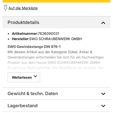
Auf die Merkliste
Produktdetails
Artikelnummer
:
7626090031
Hersteller:
SWG SCHRAUBENWERK GMBH
SWG Gewindestange DIN 976-1
Mit diesem Artikel aus der Kategorie Dübel, Anker &
Gewindestangen entscheiden Sie sich für ein hochwertiges
Produkt aus dem Hause SWG SCHRAUBENWERK GMBH.
Es wird aus Stahl gefertigt. Die Oberfläche ist verzinkt. Der
Artikel ist in der Farbe Grau gehalten.
Weiterlesen
Gewicht & techn. Daten
Lagerbestand
Durchmesser in mm: Ø 8