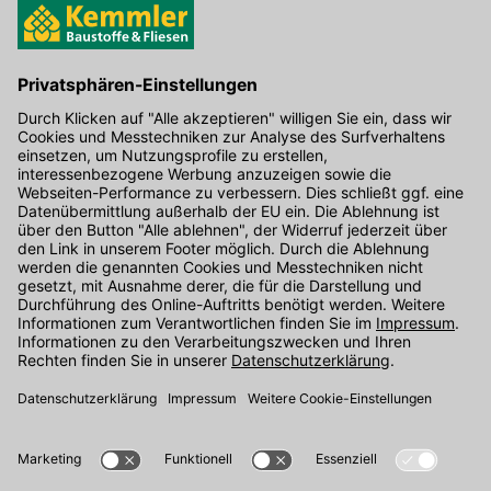
Hier gibt's die kostenlose App
Kontakt
Unser Onlineshop Team ist montags bis freitags von 08:00 - 17:00
Uhr unter der Telefonnummer
07071 / 151-151
für Sie erreichbar.
Alternativ können Sie unser
Kontaktformular
nutzen.
Den Kontakt direkt in unsere Niederlassungen finden Sie
hier
.
Folgen Sie uns auf
: