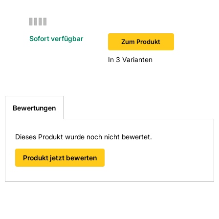
Sofort verfügbar
Sofort v
Zum Produkt
In 3 Varianten
Bewertungen
Dieses Produkt wurde noch nicht bewertet.
Produkt jetzt bewerten