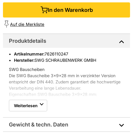
In den Warenkorb
Auf die Merkliste
Produktdetails
Artikelnummer
:
7626110247
Hersteller:
SWG SCHRAUBENWERK GMBH
SWG Bauscheiben
Die SWG Bauscheibe 3x9x28 mm in verzinkter Version
entspricht der DIN 440. Zudem garantiert die hochwertige
Verarbeitung eine lange Lebensdauer.
Eigenschaften SWG Bauscheibe 3x9x28 mm:
*Material: Stahl
Weiterlesen
*Oberfläche: verzinkt
*DIN 440
*Stärke: 3 mm
Gewicht & techn. Daten
*Außendurchmesser: 9 mm
*Innendurchmesser: 28 mm