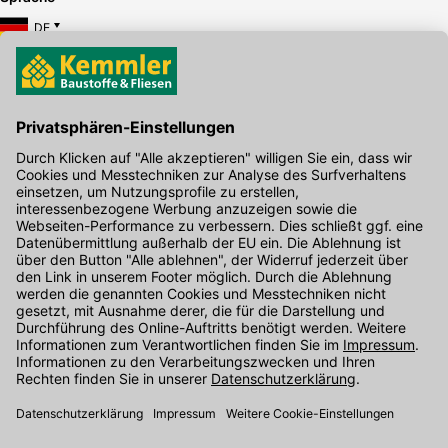
DE
Hier gibt's die kostenlose App
Kontakt
Unser Onlineshop Team ist montags bis freitags von 08:00 - 17:00
Uhr unter der Telefonnummer
07071 / 151-151
für Sie erreichbar.
Alternativ können Sie unser
Kontaktformular
nutzen.
Den Kontakt direkt in unsere Niederlassungen finden Sie
hier
.
Folgen Sie uns auf
: