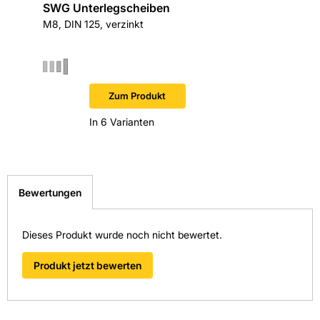
SWG Unterlegscheiben
SWG Ba
M8, DIN 125, verzinkt
6,6 x 22
Zum Produkt
In 6 Varianten
Bewertungen
Dieses Produkt wurde noch nicht bewertet.
Produkt jetzt bewerten