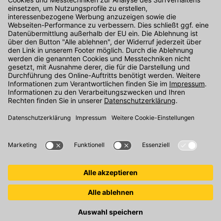
Kontakt
Unser Onlineshop Team ist montags bis freitags von 08:00 - 17:00
Uhr unter der Telefonnummer
07071 / 151-151
für Sie erreichbar.
Alternativ können Sie unser
Kontaktformular
nutzen.
Den Kontakt direkt in unsere Niederlassungen finden Sie
hier
.
Folgen Sie uns auf
: