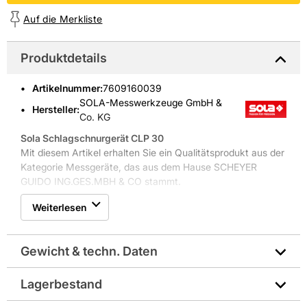
Auf die Merkliste
Produktdetails
Artikelnummer
:
7609160039
SOLA-Messwerkzeuge GmbH &
Hersteller:
Co. KG
Sola Schlagschnurgerät CLP 30
Mit diesem Artikel erhalten Sie ein Qualitätsprodukt aus der
Kategorie Messgeräte, das aus dem Hause SCHEYER
GUIDO ING.GES.MBH & CO stammt.
Weiterlesen
Gewicht & techn. Daten
Lagerbestand
Hersteller-Art.-Nr.: 66110601