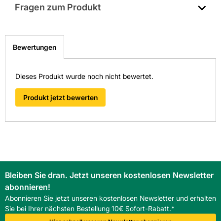
Fragen zum Produkt
EAN: 9002719023036
Sie haben Fragen zu diesem Produkt? Nutzen Sie den
folgenden Link um direkt zum Kontaktformular
Bewertungen
weitergeleitet zu werden. Wir werden Ihre Anfrage
schnellstmöglich bearbeiten.
> Fragen zum Produkt
Dieses Produkt wurde noch nicht bewertet.
Produkt jetzt bewerten
Bleiben Sie dran. Jetzt unseren kostenlosen Newsletter
abonnieren!
Abonnieren Sie jetzt unseren kostenlosen Newsletter und erhalten
Sie bei Ihrer nächsten Bestellung 10€ Sofort-Rabatt.*