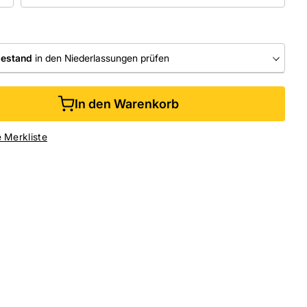
bestand
in den Niederlassungen prüfen
RLASSUNGEN
In den Warenkorb
ine kaufen &
kostenlos
in der Niederlassung abholen
e Merkliste