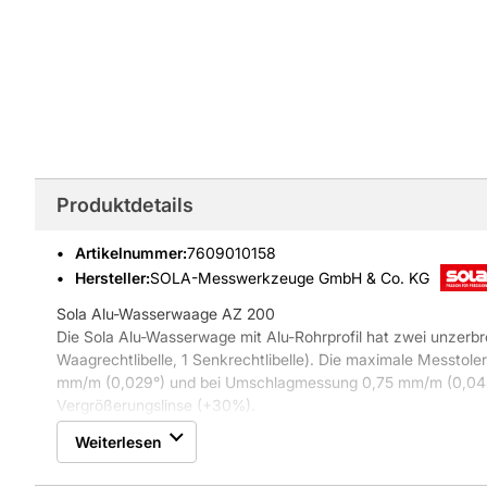
Produktdetails
Artikelnummer
:
7609010158
Hersteller:
SOLA-Messwerkzeuge GmbH & Co. KG
Sola Alu-Wasserwaage AZ 200
Die Sola Alu-Wasserwage mit Alu-Rohrprofil hat zwei unzerbre
Waagrechtlibelle, 1 Senkrechtlibelle). Die maximale Messtoler
mm/m (0,029°) und bei Umschlagmessung 0,75 mm/m (0,043°).
Vergrößerungslinse (+30%).
Länge: 2000 mm
Weiterlesen
Farbton: gold eloxiert