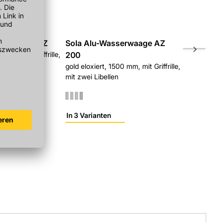
sserwaage AZ
Sola Alu-Wasserwaage AZ
Sola Alu-
0 mm, mit Griffrille,
200
gold eloxiert
n
mit zwei Lib
gold eloxiert, 1500 mm, mit Griffrille,
mit zwei Libellen
In 3 Varianten
In 4 Variant
r
Sofort verf