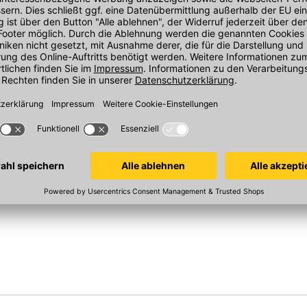
rwaage AZ
Sola Alu-Wasserwaage AZ
Sola Alu-Wa
gold eloxiert, mit Griffrille, 1200 mm,
gold eloxiert, 60
mit zwei Libellen
mit zwei Libelle
eloxiert, 1800
en
In 4 Varianten
In 4 Varianten
Sofort verfügba