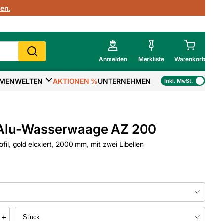
en.
Anmelden
Merkliste
Warenkorb
MENWELTEN
AKTIONEN %
UNTERNEHMEN
Inkl. MwSt.
Mein Warenkorb
Gesamtsumme
€
inkl. MwSt.
 Alu-Wasserwaage AZ 200
Zur Kasse
fil, gold eloxiert, 2000 mm, mit zwei Libellen
>
Zum Warenkorb
+