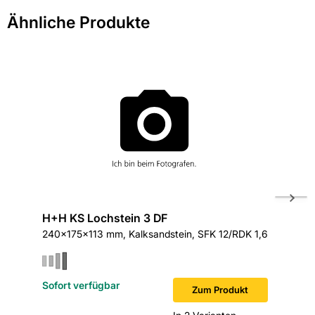
weitergeleitet zu werden. Wir werden Ihre Anfrage
EAN: 2100000155194
Ähnliche Produkte
schnellstmöglich bearbeiten.
> Fragen zum Produkt
H+H KS Lochstein 3 DF
Reuss-S
240x175x113 mm, Kalksandstein, SFK 12/RDK 1,6
Länge 12
Sofort verfügbar
Sofort v
Zum Produkt