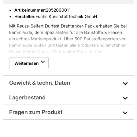
Artikelnummer
:
2052060011
Hersteller:
Fuchs Kunststofftechnik GmbH
Mit Reuss-Seifert Durfest Drahtanker-Pack erhalten Sie bei
kemmler.de, dem Spezialisten für alle Baustoffe & Fliesen
ein echtes Markenprodukt. Über 500 Baustoffexperten von
kemmler.de prüfen und testen alle Produkte und empfehlen
Reuss-Seifert Durfest Drahtanker-Pack für den
professionellen Einsatz.
Weiterlesen
Gewicht & techn. Daten
Lagerbestand
Farbe: silber
Fragen zum Produkt
Material: Stahl
Sie haben Fragen zu diesem Produkt? Nutzen Sie den
Hersteller-Art.-Nr.: 8000717
folgenden Link um direkt zum Kontaktformular