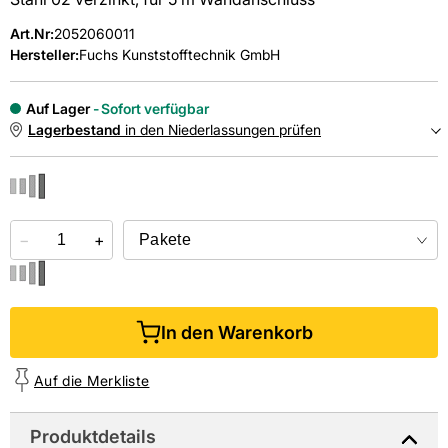
Art.Nr
:
2052060011
Hersteller:
Fuchs Kunststofftechnik GmbH
Auf Lager
Sofort verfügbar
Lagerbestand
in den Niederlassungen prüfen
NIEDERLASSUNGEN
−
Online kaufen &
+
kostenlos
in der Niederlassung abholen
In den Warenkorb
Auf die Merkliste
Produktdetails