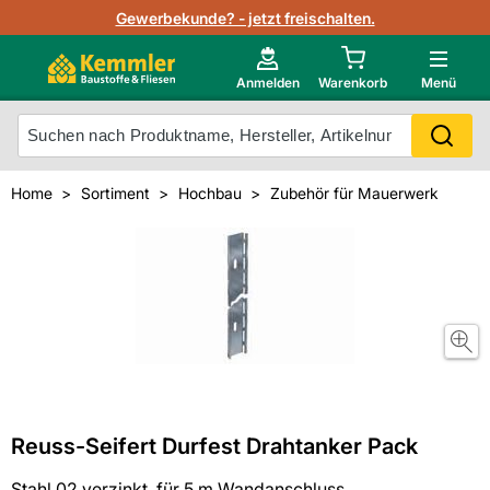
Lagerbestand in Echtzeit
Gewerbekunde? - jetzt freischalten.
Nutzerverwaltung
Neu im Onlineshop?
Anmelden
Warenkorb
Menü
Photovoltaik Konfigurator
Mein Konto
Produkt scannen
Home
Sortiment
Hochbau
Zubehör für Mauerwerk
Projektlisten
Meistverkaufte Produkte
Kunden kauften auch
Starker Service
Unsere Kemmler-Marke
Technische Daten & Merkblätter
Videos
Reuss-Seifert Durfest Drahtanker Pack
Stahl 02 verzinkt, für 5 m Wandanschluss