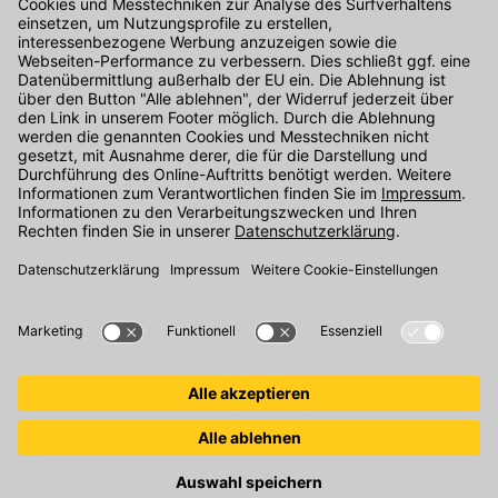
Kontakt
Unser Onlineshop Team ist montags bis freitags von 08:00 - 17:00
Uhr unter der Telefonnummer
07071 / 151-151
für Sie erreichbar.
Alternativ können Sie unser
Kontaktformular
nutzen.
Den Kontakt direkt in unsere Niederlassungen finden Sie
hier
.
Folgen Sie uns auf
: