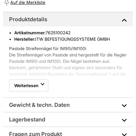
Auf die Merkliste
Produktdetails
Artikelnummer
:
7625100242
Hersteller:
ITW BEFESTIGUNGSSYSTEME GMBH
Paslode Streifennägel für IM90i/IM100i
Die Streifennägel von Paslode sind hergestellt für die Nagler
Paslode IM90i und IM100i. Die Nägel bestehen aus
blankem, gehärtetem Stahl und eignen sich besonders für
trockene, beheizte Bauwerke der Nutzungsklasse 1 und der
Anbringung von Dachlattung oder von Leichtbauplatten. Die
Weiterlesen
Oberfläche der Nägel ist gerillt.
Eigenschaften Paslode Streifennägel für IM90i/IM100i:
* Material: blanker Stahl, gerillt
Gewicht & techn. Daten
* Größe: 2,8 x 63 mm
* Umfang: 3750 Stück, inklusive 3 Gaskartuschen
* Kompatibel mit Paslode IM90i/IM100i
Lagerbestand
Gewicht pro Verkaufseinheit: 11,4 kg
* Magazinkapazität: 48 Nägel
* Anwendung: trockene, beheizte Bauwerke der
Fragen zum Produkt