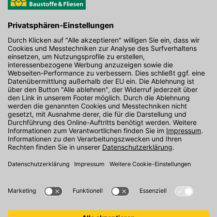
Hier gibt's die kostenlose App
Kontakt
Unser Onlineshop Team ist montags bis freitags von 08:00 - 17:00
Uhr unter der Telefonnummer
07071 / 151-151
für Sie erreichbar.
Alternativ können Sie unser
Kontaktformular
nutzen.
Den Kontakt direkt in unsere Niederlassungen finden Sie
hier
.
Folgen Sie uns auf
: