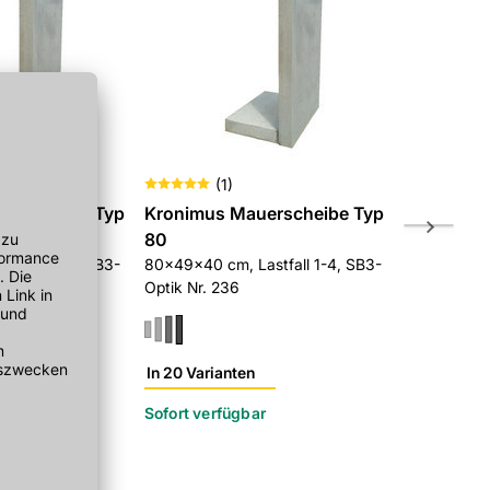
(
1
)
uerscheibe Typ
Kronimus Mauerscheibe Typ
Kronimus 
80
45
stfall 1-4, SB3-
80x49x40 cm, Lastfall 1-4, SB3-
45x99x25 cm
Optik Nr. 236
Optik Nr. 2
In 20 Varianten
In 20 Varia
r
Sofort verfügbar
Sofort verf