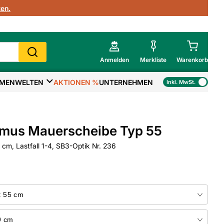
en.
Anmelden
Merkliste
Warenkorb
MENWELTEN
AKTIONEN %
UNTERNEHMEN
Inkl. MwSt.
Mein Warenkorb
Gesamtsumme
€
inkl. MwSt.
mus Mauerscheibe Typ 55
Zur Kasse
m, Lastfall 1-4, SB3-Optik Nr. 236
>
Zum Warenkorb