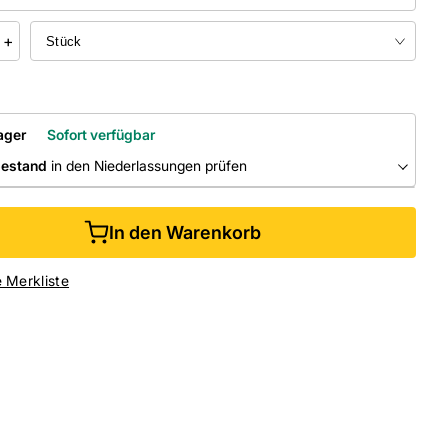
+
ager
Sofort verfügbar
bestand
in den Niederlassungen prüfen
RLASSUNGEN
In den Warenkorb
ine kaufen &
kostenlos
in der Niederlassung abholen
e Merkliste