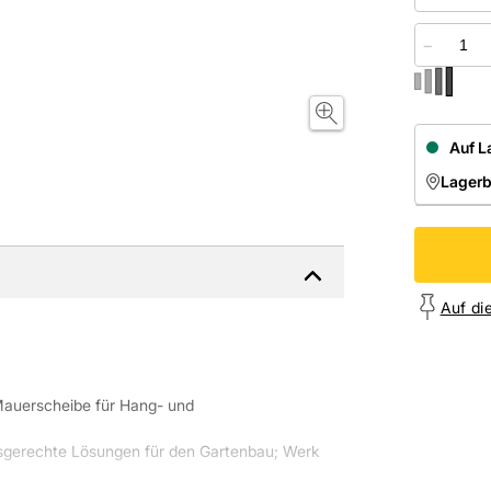
−
Auf L
Lager
NIEDE
Onl
Auf di
Mauerscheibe für Hang- und
xisgerechte Lösungen für den Gartenbau; Werk