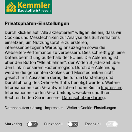
Hier gibt's die kostenlose App
Kontakt
Unser Onlineshop Team ist montags bis freitags von 08:00 - 17:00
Uhr unter der Telefonnummer
07071 / 151-151
für Sie erreichbar.
Alternativ können Sie unser
Kontaktformular
nutzen.
Den Kontakt direkt in unsere Niederlassungen finden Sie
hier
.
Folgen Sie uns auf
: