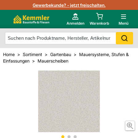
Lagerbestand in Echtzeit
Gewerbekunde? - jetzt freischalten.
Nutzerverwaltung
Neu im Onlineshop?
Anmelden
Warenkorb
Menü
Photovoltaik Konfigurator
Mein Konto
Produkt scannen
Home
Sortiment
Gartenbau
Mauersysteme, Stufen &
Projektlisten
Einfassungen
Mauerscheiben
Meistverkaufte Produkte
Kunden kauften auch
Starker Service
Unsere Kemmler-Marke
Technische Daten & Merkblätter
Videos