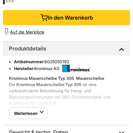
In den Warenkorb
Auf die Merkliste
Produktdetails
Artikelnummer
:
6025050192
Hersteller:
Kronimus AG
Kronimus Mauerscheibe Typ 305
 Mauerscheibe
Die
Kronimus Mauerscheibe Typ 305
ist eine
vorkonstruierte Betonlösung für Hang- und
Böschungssicherungen mit SB3-Sichtbetonoptik und
Auslegung für Lastfall 14.
Kronimus AG kombiniert jahrzehntelange Erfahrung im
Weiterlesen
Betonsteinbereich mit einem Architekturprogramm für
hochwertige Außenanlagen. Seit 1925 liefert das
Unternehmen systematisch geprüfte Produkte für den
Gewicht & techn. Daten