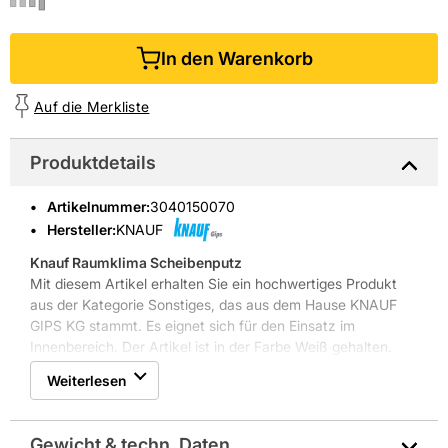
In den Warenkorb
Auf die Merkliste
Produktdetails
Artikelnummer
:
3040150070
Hersteller:
KNAUF
Knauf Raumklima Scheibenputz
Mit diesem Artikel erhalten Sie ein hochwertiges Produkt
aus der Kategorie Sonstiges, das aus dem Hause KNAUF
GIPS KG stammt. Es eignet sich für den Einsatz im
Innenbereich. Der Artikel ist in der Farbe Weiß gehalten.
Weitere Produkteigenschaften: stumpfmatt, hoch
Weiterlesen
diffusionsoffen
Gewicht & techn. Daten