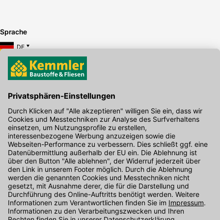
Sprache
DE
Hier gibt's die kostenlose App
Kontakt
Unser Onlineshop Team ist montags bis freitags von 08:00 - 17:00
Uhr unter der Telefonnummer
07071 / 151-151
für Sie erreichbar.
Alternativ können Sie unser
Kontaktformular
nutzen.
Den Kontakt direkt in unsere Niederlassungen finden Sie
hier
.