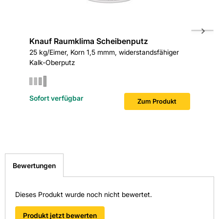
Hersteller-Art.-Nr.: 00433410
Knauf Raumklima Scheibenputz
Kemmle
EAN: 4003950095375
25 kg/Eimer, Korn 1,5 mmm, widerstandsfähiger
5 kg/Geb
Kalk-Oberputz
Sofort verfügbar
Sofort v
Gefahr
Zum Produkt
Verursacht schwere Augenschäden.
Bewertungen
Dieses Produkt wurde noch nicht bewertet.
Produkt jetzt bewerten