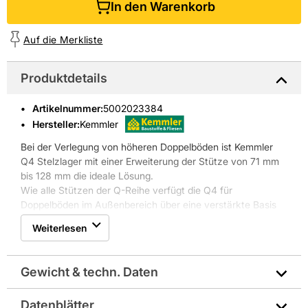
In den Warenkorb
Auf die Merkliste
Produktdetails
Artikelnummer
:
5002023384
Hersteller:
Kemmler
Bei der Verlegung von höheren Doppelböden ist Kemmler
Q4 Stelzlager mit einer Erweiterung der Stütze von 71 mm
bis 128 mm die ideale Lösung.
Wie alle Stützen der Q-Reihe verfügt die Q4 für
Doppelböden im Außenbereich über eine verstärkte Basis
und einen sehr großen Schraubendurchmesser: Dank dieser
Weiterlesen
Eigenschaften können Tragfähigkeiten erreicht werden, die
über dem Durchschnitt der auf dem Markt verfügbaren
Stützen liegen. Die Stütze ist so konzipiert, dass sie das
Gewicht & techn. Daten
Gewicht des Doppelbodens, der Personen und der Möbel
trägt, die auf dem Boden aufgestellt sind.
Datenblätter
Zubehör Stelzlager: