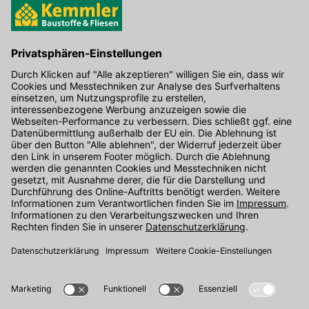
Hier gibt's die kostenlose App
Kontakt
Unser Onlineshop Team ist montags bis freitags von 08:00 - 17:00
Uhr unter der Telefonnummer
07071 / 151-151
für Sie erreichbar.
Alternativ können Sie unser
Kontaktformular
nutzen.
Den Kontakt direkt in unsere Niederlassungen finden Sie
hier
.
Folgen Sie uns auf
: