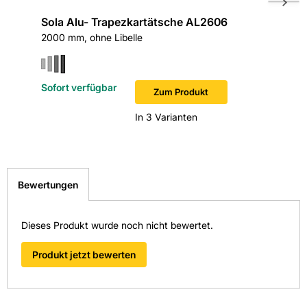
Sola Alu- Trapezkartätsche AL2606
HaWe H
EAN: 4011333192009
2000 mm, ohne Libelle
1800x115
Sofort verfügbar
Sofort v
Zum Produkt
In 3 Varianten
Bewertungen
Dieses Produkt wurde noch nicht bewertet.
Produkt jetzt bewerten