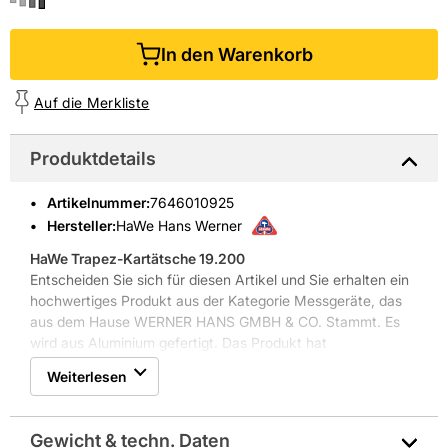
In den Warenkorb
Auf die Merkliste
Produktdetails
Artikelnummer
:
7646010925
Hersteller:
HaWe Hans Werner
HaWe Trapez-Kartätsche 19.200
Entscheiden Sie sich für diesen Artikel und Sie erhalten ein
hochwertiges Produkt aus der Kategorie Messgeräte, das
aus dem Hause WERNER HANS GMBH & CO. Stammt. Es
wird aus Aluminium gefertigt. Das Produkt hat
Abmessungen von 200 cm x 10 cm x 1,8 cm. Die Farbe des
Weiterlesen
Artikels ist Silber.
Weitere Produkteigenschaften: Abziehzunge verstärkt, mit
Griffrille, schwere Qualität und 1-Kammer-Profil
Gewicht & techn. Daten