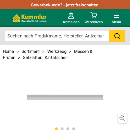
Lagerbestand in Echtzeit
Gewerbekunde? - jetzt freischalten.
Nutzerverwaltung
Neu im Onlineshop?
Anmelden
Warenkorb
Menü
Photovoltaik Konfigurator
Mein Konto
Produkt scannen
Home
Sortiment
Werkzeug
Messen &
Projektlisten
Prüfen
Setzlatten, Kartätschen
Meistverkaufte Produkte
Kunden kauften auch
Starker Service
Unsere Kemmler-Marke
Technische Daten & Merkblätter
Videos