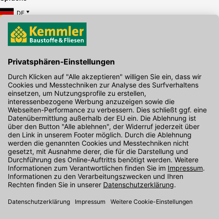
DE
Hier gibt's die kostenlose App
Kontakt
Unser Onlineshop Team ist montags bis freitags von 08:00 - 17:00
Uhr unter der Telefonnummer
07071 / 151-151
für Sie erreichbar.
Alternativ können Sie unser
Kontaktformular
nutzen.
Den Kontakt direkt in unsere Niederlassungen finden Sie
hier
.
Folgen Sie uns auf
: