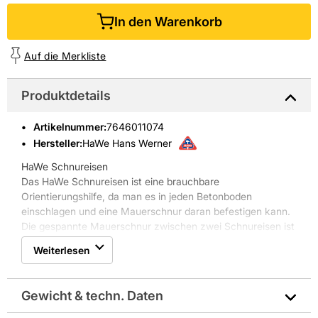
In den Warenkorb
Auf die Merkliste
Produktdetails
Artikelnummer
:
7646011074
Hersteller:
HaWe Hans Werner
HaWe Schnureisen
Das HaWe Schnureisen ist eine brauchbare
Orientierungshilfe, da man es in jeden Betonboden
einschlagen und eine Mauerschnur daran befestigen kann.
Die gespannte Mauerschnur zwischen zwei Schnureisen ist
zur Ausrichtung von Mauer- und Pflasterlinien geeignet.
Weiterlesen
Eigenschaften HaWe Schnureisen:
* ohne Kopf
* mit Spitze
Gewicht & techn. Daten
* L= 1000 mm
* Ø= 18 mm