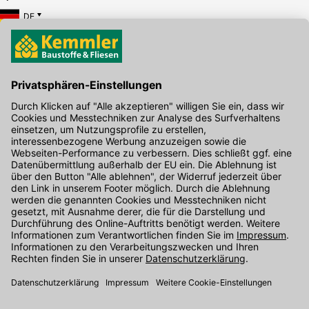
DE
Hier gibt's die kostenlose App
Kontakt
Unser Onlineshop Team ist montags bis freitags von 08:00 - 17:00
Uhr unter der Telefonnummer
07071 / 151-151
für Sie erreichbar.
Alternativ können Sie unser
Kontaktformular
nutzen.
Den Kontakt direkt in unsere Niederlassungen finden Sie
hier
.
Folgen Sie uns auf
: