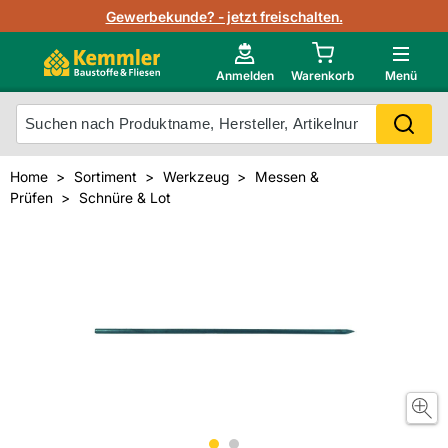
Lagerbestand in Echtzeit
Gewerbekunde? - jetzt freischalten.
Nutzerverwaltung
Neu im Onlineshop?
Anmelden
Warenkorb
Menü
Photovoltaik Konfigurator
Mein Konto
Produkt scannen
Home
Sortiment
Werkzeug
Messen &
Projektlisten
Prüfen
Schnüre & Lot
Meistverkaufte Produkte
Kunden kauften auch
Starker Service
Unsere Kemmler-Marke
Technische Daten & Merkblätter
Videos