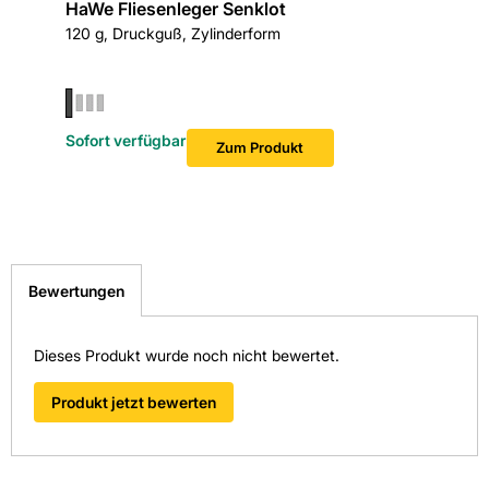
HaWe Fliesenleger Senklot
UPMANN
120 g, Druckguß, Zylinderform
Durchmes
Edelstahl
Sofort v
Sofort verfügbar
Zum Produkt
Bewertungen
Dieses Produkt wurde noch nicht bewertet.
Produkt jetzt bewerten