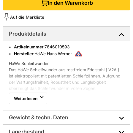
In den Warenkorb
Auf die Merkliste
Produktdetails
Artikelnummer
:
7646010593
Hersteller:
HaWe Hans Werner
HaWe Schleifwunder
Das HaWe Schleifwunder aus rostfreiem Edelstahl ( V2A )
ist elektropoliert mit patentierten Schleifzähnen. Aufgrund
der Wartungsfreiheit, Robustheit und Langlebigkeit
überzeugt das Schleifwunder in vollen Zügen.
Eigenschaften HaWe Schleifwunder:
Weiterlesen
* elektropoliert mit patentierten Schleifzähnen
* wartungsfrei, robust und langlebig
* Ausführung mittel
Gewicht & techn. Daten
* Körper abgeschrägt.
Größe: 325x150mm
Lagerbestand