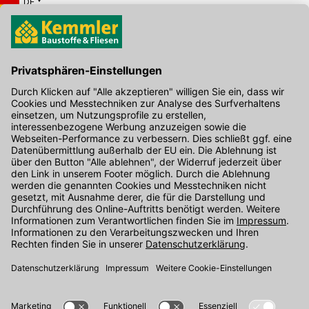
DE
Hier gibt's die kostenlose App
Kontakt
Unser Onlineshop Team ist montags bis freitags von 08:00 - 17:00
Uhr unter der Telefonnummer
07071 / 151-151
für Sie erreichbar.
Alternativ können Sie unser
Kontaktformular
nutzen.
Den Kontakt direkt in unsere Niederlassungen finden Sie
hier
.
Folgen Sie uns auf
: