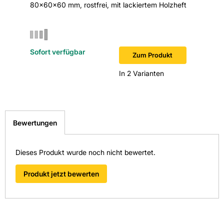
80x60x60 mm, rostfrei, mit lackiertem Holzheft
1200 mm,
Sofort verfügbar
Sofort v
Zum Produkt
In 2 Varianten
Bewertungen
Dieses Produkt wurde noch nicht bewertet.
Produkt jetzt bewerten