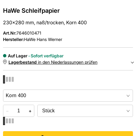
HaWe Schleifpapier
230x280 mm, naß/trocken, Korn 400
Art.Nr
:
7646010471
Hersteller:
HaWe Hans Werner
Auf Lager
Sofort verfügbar
Lagerbestand
in den Niederlassungen prüfen
NIEDERLASSUNGEN
Online kaufen &
kostenlos
in der Niederlassung abholen
−
+