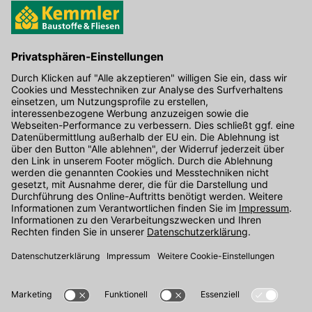
Hier gibt's die kostenlose App
Kontakt
Unser Onlineshop Team ist montags bis freitags von 08:00 - 17:00
Uhr unter der Telefonnummer
07071 / 151-151
für Sie erreichbar.
Alternativ können Sie unser
Kontaktformular
nutzen.
Den Kontakt direkt in unsere Niederlassungen finden Sie
hier
.
Folgen Sie uns auf
: