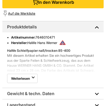
In den Warenkorb
Auf die Merkliste
Produktdetails
Artikelnummer
:
7646010471
Hersteller:
HaWe Hans Werner
HaWe Schleifpapier naß/trocken 85-400
Mit diesem Artikel erhalten Sie ein hochwertiges Produkt
aus der Sparte Feilen & Schleifwerkzeug, das aus dem
Hause WERNER HANS GMBH & CO. Stammt. Der Artikel
misst 23 cm x 28 cm. Die Farbe des Artikels ist Schwarz.
Versandt wird der Artikel im Karton.
Weiterlesen
Weitere Produkteigenschaften: absolut wasserfest und
hochflexibel, für riefenfreie Metalle, Lacke, Kunststoffe und
zum gefühlvollen Schleifen von Karosserien
Gewicht & techn. Daten
Lagerbestand